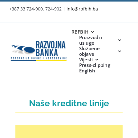
Skip
+387 33 724-900, 724-902
|
info@rbfbih.ba
to
content
RBFBIH
Proizvodi i
usluge
Službene
objave
Vijesti
Press-clipping
English
Naše kreditne linije