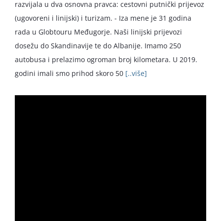
razvijala u dva osnovna pravca: cestovni putnički prijevoz
(ugovoreni i linijski) i turizam. - Iza mene je 31 godina
rada u Globtouru Međugorje. Naši linijski prijevozi
dosežu do Skandinavije te do Albanije. Imamo 250
autobusa i prelazimo ogroman broj kilometara. U 2019.
godini imali smo prihod skoro 50
[..više]