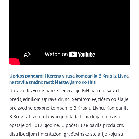
Uprkos pandemiji Korona virusa kompanija B Krug iz Livna
nastavila snažno rasti: Nastavljamo se širiti
Uprava Razvojne banke Federacije BiH na čelu sa v.d.
predsjednikom Uprave dr. sc. Semirom Fejzićem obišla je
proizvodne pogone kompanije B Krug u Livnu. Kompanija
B Krug iz Livna relativno je mlada firma koja na tržištu
opstaje od 2012. godine. U početku se bavila prodajom,
distribucijom i montažom građevinske stolarije koju su