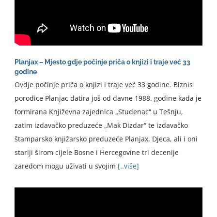
Planjax – Mjesto gdje počinje priča o knjizi i traje već 33
godine
Ovdje počinje priča o knjizi i traje već 33 godine. Biznis
porodice Planjac datira još od davne 1988. godine kada je
formirana Književna zajednica „Studenac“ u Tešnju,
zatim izdavačko preduzeće „Mak Dizdar“ te izdavačko
štamparsko knjižarsko preduzeće Planjax. Djeca, ali i oni
stariji širom cijele Bosne i Hercegovine tri decenije
zaredom mogu uživati u svojim
[..više]