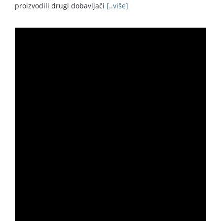
proizvodili drugi dobavljači
[..više]