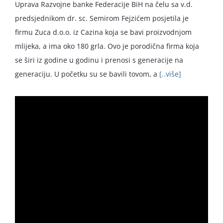
Uprava Razvojne banke Federacije BiH na čelu sa v.d.
predsjednikom dr. sc. Semirom Fejzićem posjetila je
firmu Zuca d.o.o. iz Cazina koja se bavi proizvodnjom
mlijeka, a ima oko 180 grla. Ovo je porodična firma koja
se širi iz godine u godinu i prenosi s generacije na
generaciju. U početku su se bavili tovom, a
[..više]