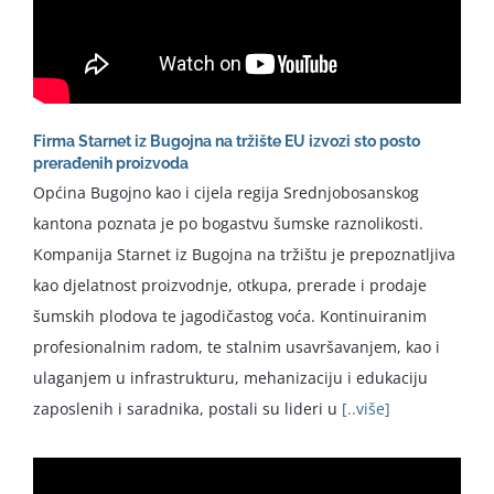
Firma Starnet iz Bugojna na tržište EU izvozi sto posto
prerađenih proizvoda
Općina Bugojno kao i cijela regija Srednjobosanskog
kantona poznata je po bogastvu šumske raznolikosti.
Kompanija Starnet iz Bugojna na tržištu je prepoznatljiva
kao djelatnost proizvodnje, otkupa, prerade i prodaje
šumskih plodova te jagodičastog voća. Kontinuiranim
profesionalnim radom, te stalnim usavršavanjem, kao i
ulaganjem u infrastrukturu, mehanizaciju i edukaciju
zaposlenih i saradnika, postali su lideri u
[..više]