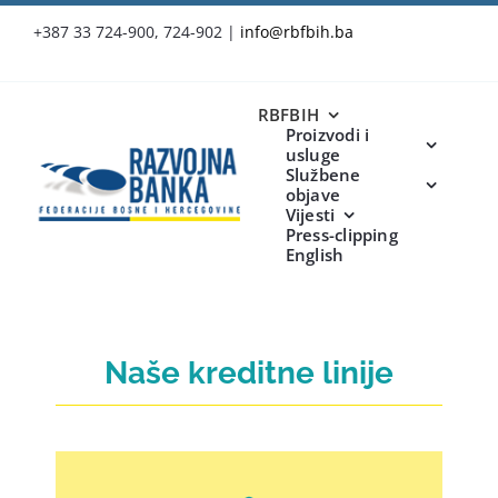
Skip
+387 33 724-900, 724-902
|
info@rbfbih.ba
to
content
RBFBIH
Proizvodi i
usluge
Službene
objave
Vijesti
Press-clipping
English
Naše kreditne linije