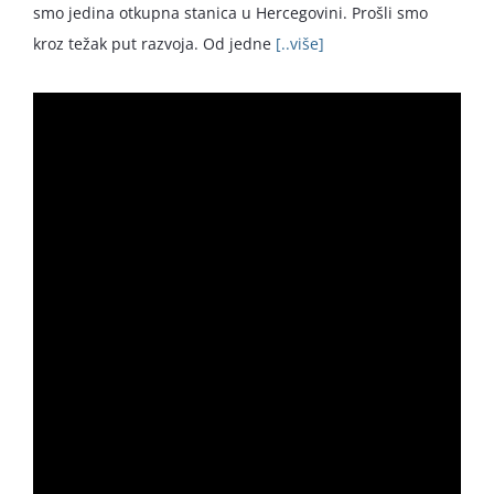
smo jedina otkupna stanica u Hercegovini. Prošli smo
kroz težak put razvoja. Od jedne
[..više]