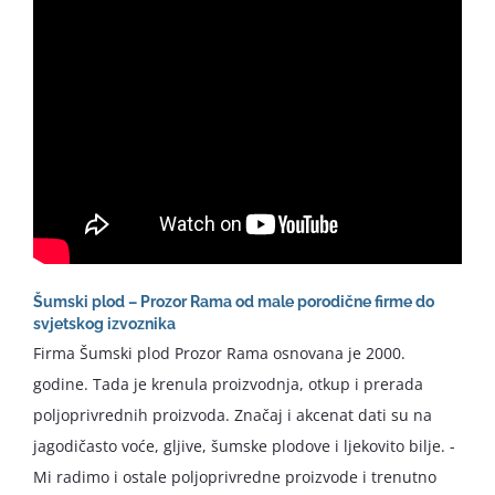
Šumski plod – Prozor Rama od male porodične firme do
svjetskog izvoznika
Firma Šumski plod Prozor Rama osnovana je 2000.
godine. Tada je krenula proizvodnja, otkup i prerada
poljoprivrednih proizvoda. Značaj i akcenat dati su na
jagodičasto voće, gljive, šumske plodove i ljekovito bilje. -
Mi radimo i ostale poljoprivredne proizvode i trenutno