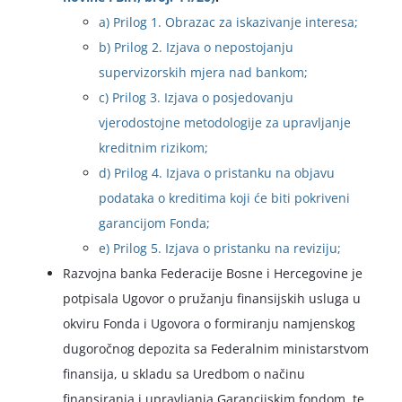
a) Prilog 1. Obrazac za iskazivanje interesa;
English
b) Prilog 2. Izjava o nepostojanju
supervizorskih mjera nad bankom;
c) Prilog 3. Izjava o posjedovanju
vjerodostojne metodologije za upravljanje
kreditnim rizikom;
d) Prilog 4. Izjava o pristanku na objavu
podataka o kreditima koji će biti pokriveni
garancijom Fonda;
e) Prilog 5. Izjava o pristanku na reviziju;
Razvojna banka Federacije Bosne i Hercegovine je
potpisala Ugovor o pružanju finansijskih usluga u
okviru Fonda i Ugovora o formiranju namjenskog
dugoročnog depozita sa Federalnim ministarstvom
finansija, u skladu sa Uredbom o načinu
finansiranja i upravljanja Garancijskim fondom, te