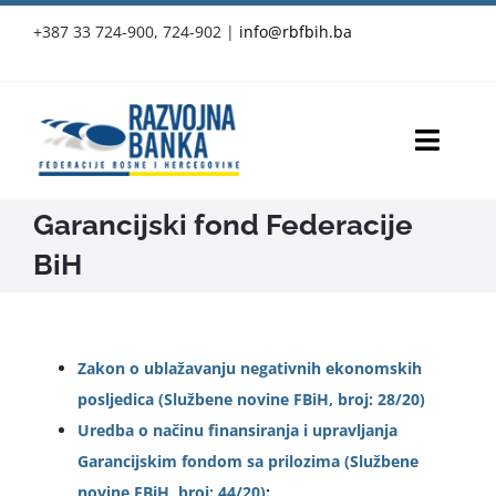
Skip
+387 33 724-900, 724-902
|
info@rbfbih.ba
to
content
Toggl
Navig
Garancijski fond Federacije
RBFBIH
BiH
Proizvodi i usluge
Službene objave
Zakon o ublažavanju negativnih ekonomskih
posljedica (Službene novine FBiH, broj: 28/20)
Vijesti
Uredba o načinu finansiranja i upravljanja
Garancijskim fondom sa prilozima (Službene
Press-clipping
novine FBiH, broj: 44/20)
: