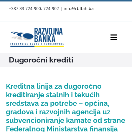
Skip
+387 33 724-900, 724-902
|
info@rbfbih.ba
to
content
Toggl
Navig
Dugoročni krediti
RBFBIH
Proizvodi i usluge
Kreditna linija za dugoročno
Službene objave
kreditiranje stalnih i tekućih
sredstava za potrebe – općina,
Vijesti
gradova i razvojnih agencija uz
subvencioniranje kamate od strane
Press-clipping
Federalnog Ministarstva finansija