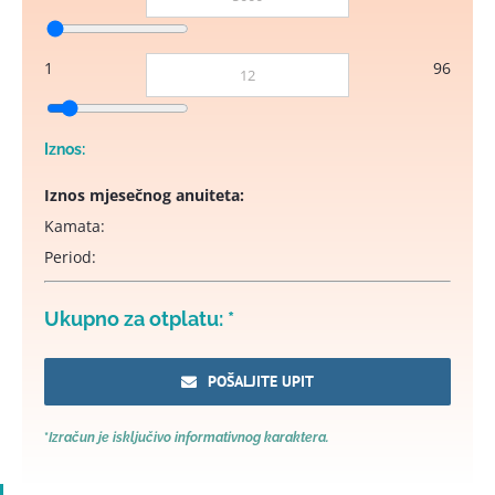
1
96
Iznos:
Iznos mjesečnog anuiteta:
Kamata:
Period:
Ukupno za otplatu:
*
POŠALJITE UPIT
*
Izračun je
isključi
vo
informativnog karaktera.