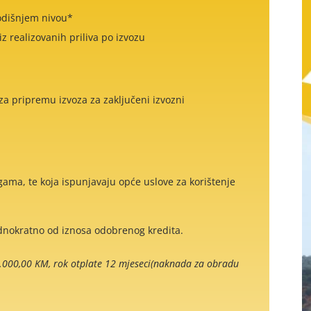
odišnjem nivou*
z realizovanih priliva po izvozu
za pripremu izvoza za zaključeni izvozni
gama, te koja ispunjavaju opće uslove za korištenje
dnokratno od iznosa odobrenog kredita.
0.000,00 KM, rok otplate 12 mjeseci(naknada za obradu