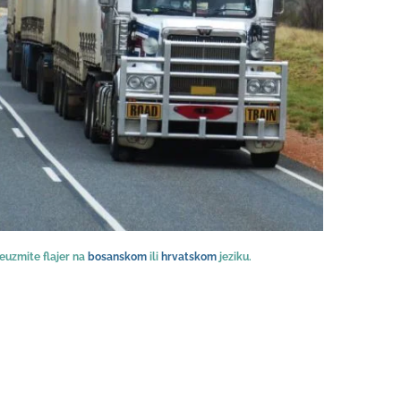
euzmite flajer na
bosanskom
ili
hrvatskom
jeziku.