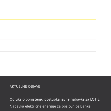
AKTUELNE OBJAVE
Odluka o poništenju postupka javne nabavke za LOT 2:
Nabavka električne energije za poslovnice Banke