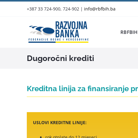
Skip
+387 33 724-900, 724-902
|
info@rbfbih.ba
to
content
RBFBIH
Dugoročni krediti
Kreditna linija za finansiranje 
USLOVI KREDITNE LINIJE:
rok otplate do 12 mjeseci