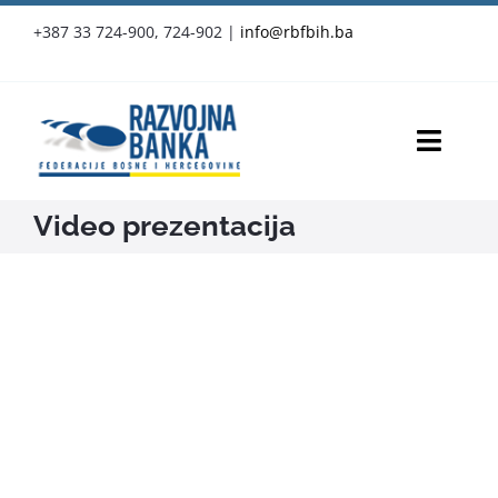
Skip
+387 33 724-900, 724-902
|
info@rbfbih.ba
to
content
Toggl
Navig
Video prezentacija
RBFBIH
Proizvodi i usluge
Službene objave
Vijesti
Press-clipping