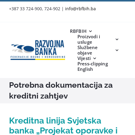
Skip
+387 33 724-900, 724-902
|
info@rbfbih.ba
to
content
RBFBIH
Proizvodi i
usluge
Službene
objave
Vijesti
Press-clipping
English
Potrebna dokumentacija za
kreditni zahtjev
Kreditna linija Svjetska
banka „Projekat oporavke i