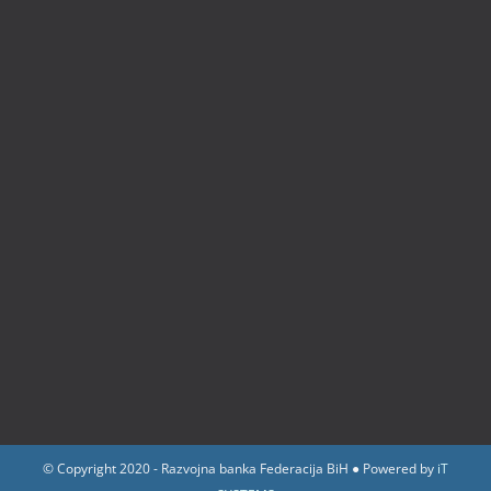
© Copyright 2020 - Razvojna banka Federacija BiH ● Powered by
iT