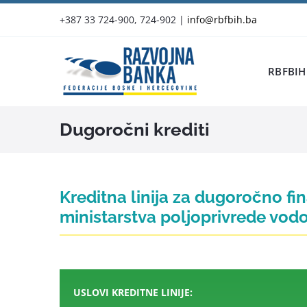
Skip
+387 33 724-900, 724-902
|
info@rbfbih.ba
to
content
RBFBIH
Dugoročni krediti
Kreditna linija za dugoročno fi
ministarstva poljoprivrede vod
USLOVI KREDITNE LINIJE: