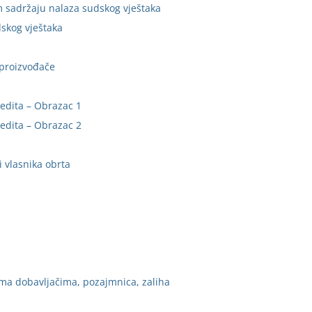
sadržaju nalaza sudskog vještaka
skog vještaka
 proizvođače
redita – Obrazac 1
redita – Obrazac 2
ji vlasnika obrta
ma dobavljačima, pozajmnica, zaliha