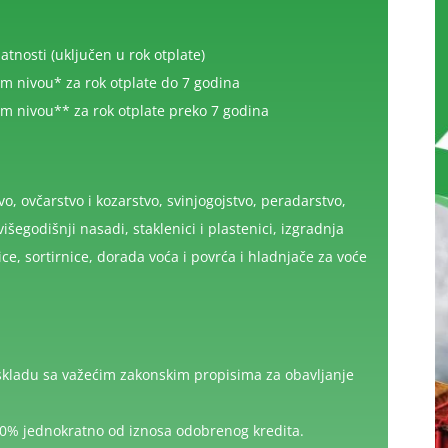
atnosti (uključen u rok otplate)
 nivou* za rok otplate do 7 godina
 nivou** za rok otplate preko 7 godina
o, ovčarstvo i kozarstvo, svinjogojstvo, peradarstvo,
višegodišnji nasadi, staklenici i plastenici, izgradnja
ce, sortirnice, dorada voća i povrća i hladnjače za voće
 u skladu sa važećim zakonskim propisima za obavljanje
50% jednokratno od iznosa odobrenog kredita.