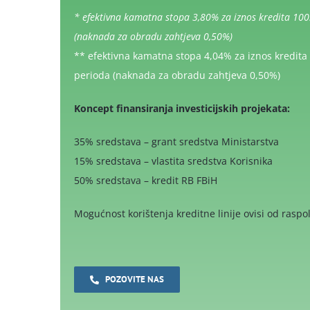
* efektivna kamatna stopa 3,80% za iznos kredita 100
(naknada za obradu zahtjeva 0,50%)
** efektivna kamatna stopa 4,04% za iznos kredita
perioda (naknada za obradu zahtjeva 0,50%)
Koncept finansiranja investicijskih projekata:
35% sredstava – grant sredstva Ministarstva
15% sredstava – vlastita sredstva Korisnika
50% sredstava – kredit RB FBiH
Mogućnost korištenja kreditne linije ovisi od raspo
POZOVITE NAS