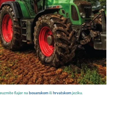
euzmite flajer na
bosanskom
ili
hrvatskom
jeziku.