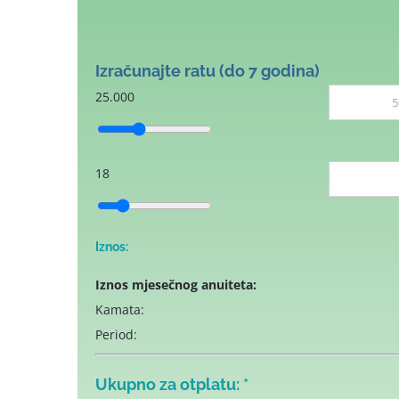
Izračunajte ratu (do 7 godina)
25.000
18
Iznos:
Iznos mjesečnog anuiteta:
Kamata:
Period:
Ukupno za otplatu:
*