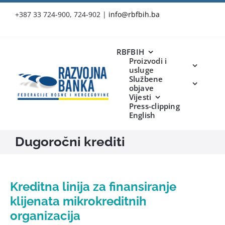
Skip
+387 33 724-900, 724-902
|
info@rbfbih.ba
to
content
RBFBIH
Proizvodi i
usluge
Službene
objave
Vijesti
Press-clipping
English
Dugoročni krediti
Kreditna linija za finansiranje
klijenata mikrokreditnih
organizacija