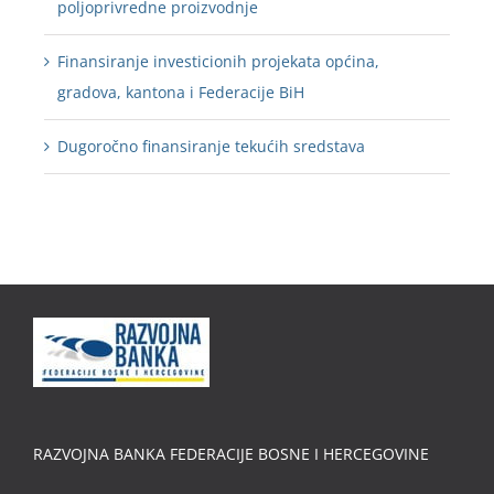
poljoprivredne proizvodnje
Finansiranje investicionih projekata općina,
gradova, kantona i Federacije BiH
Dugoročno finansiranje tekućih sredstava
RAZVOJNA BANKA FEDERACIJE BOSNE I HERCEGOVINE