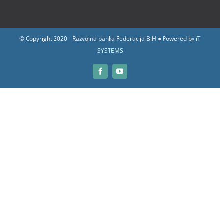
© Copyright 2020 - Razvojna banka Federacija BiH ● Powered by
iT
SYSTEMS
Facebook
YouTube