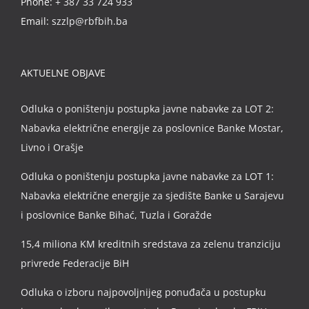
Phone:
+ 387 33 724 933
Email:
szzlp@rbfbih.ba
AKTUELNE OBJAVE
Odluka o poništenju postupka javne nabavke za LOT 2:
Nabavka električne energije za poslovnice Banke Mostar,
Livno i Orašje
Odluka o poništenju postupka javne nabavke za LOT 1:
Nabavka električne energije za sjedište Banke u Sarajevu
i poslovnice Banke Bihać, Tuzla i Goražde
15,4 miliona KM kreditnih sredstava za zelenu tranziciju
privrede Federacije BiH
Odluka o izboru najpovoljnijeg ponuđača u postupku