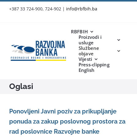
Skip
+387 33 724-900, 724-902
|
info@rbfbih.ba
to
content
RBFBIH
Proizvodi i
usluge
Službene
objave
Vijesti
Press-clipping
English
Oglasi
Ponovljeni Javni poziv za prikupljanje
ponuda za zakup poslovnog prostora za
rad poslovnice Razvojne banke