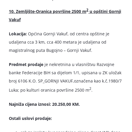
2
10. Zemljište-Oranica površine 2500 m
u opštini Gornji
Vakuf
Lokacija:
Općina Gornji Vakuf, od centra opštine je
udaljena cca 3 km, cca 400 metara je udaljena od
magistralnog puta Bugojno – Gornji Vakuf.
Predmet prodaje
je nekretnina u vlasništvu Razvojne
banke Federacije BiH sa dijelom 1/1, upisana u ZK uložak
broj 6106 K.O. SP_GORNJI VAKUF,označena kao k.č.1980/7
2
Luka; po kulturi oranica površine 2500 m
.
Najniža cijena iznosi: 20.250,00 KM.
Ostali uslovi prodaje: