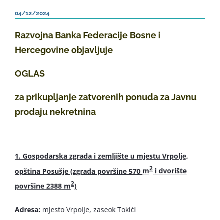
04/12/2024
Razvojna Banka Federacije Bosne i
Hercegovine objavljuje
OGLAS
za prikupljanje zatvorenih ponuda za Javnu
prodaju nekretnina
1. Gospodarska zgrada i zemljište u mjestu Vrpolje,
2
opština Posušje (zgrada površine 570
m
i dvorište
2
površine 2388 m
)
Adresa:
mjesto Vrpolje, zaseok Tokići