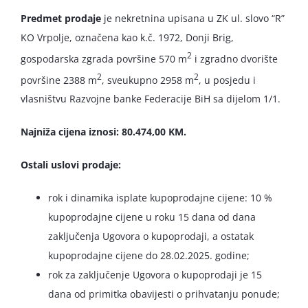
Predmet prodaje
je nekretnina upisana u ZK ul. slovo “R”
KO Vrpolje, označena kao k.č. 1972, Donji Brig,
2
gospodarska zgrada površine 570 m
i zgradno dvorište
2
2
površine 2388 m
, sveukupno 2958 m
, u posjedu i
vlasništvu Razvojne banke Federacije BiH sa dijelom 1/1.
Najniža cijena iznosi: 80.474,00 KM.
Ostali uslovi prodaje:
rok i dinamika isplate kupoprodajne cijene: 10 %
kupoprodajne cijene u roku 15 dana od dana
zaključenja Ugovora o kupoprodaji, a ostatak
kupoprodajne cijene do 28.02.2025. godine;
rok za zaključenje Ugovora o kupoprodaji je 15
dana od primitka obavijesti o prihvatanju ponude;