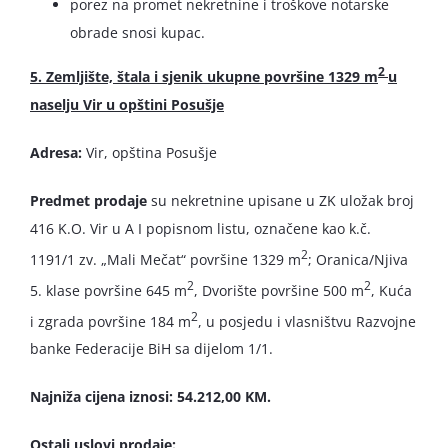
porez na promet nekretnine i troškove notarske
obrade snosi kupac.
2
5. Zemljište, štala i sjenik ukupne površine 1329 m
u
naselju Vir u opštini Posušje
Adresa:
Vir, opština Posušje
Predmet prodaje
su nekretnine upisane u ZK uložak broj
416 K.O. Vir u A I popisnom listu, označene kao k.č.
2
1191/1 zv. „Mali Mečat“ površine 1329 m
; Oranica/Njiva
2
2
5. klase površine 645 m
, Dvorište površine 500 m
, Kuća
2
i zgrada površine 184 m
, u posjedu i vlasništvu Razvojne
banke Federacije BiH sa dijelom 1/1.
Najniža cijena iznosi: 54.212,00 KM.
Ostali uslovi prodaje: