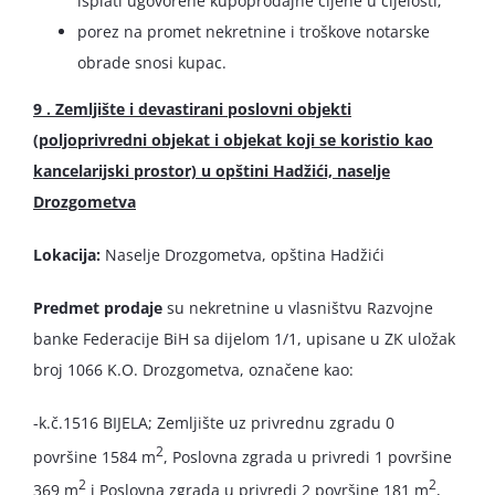
isplati ugovorene kupoprodajne cijene u cijelosti;
porez na promet nekretnine i troškove notarske
obrade snosi kupac.
9 . Zemljište i devastirani poslovni objekti
(poljoprivredni objekat i objekat koji se koristio
kao
kancelarijski prostor) u opštini Hadžići, naselje
Drozgometva
Lokacija:
Naselje Drozgometva, opština Hadžići
Predmet prodaje
su nekretnine u vlasništvu Razvojne
banke Federacije BiH sa dijelom 1/1, upisane u ZK uložak
broj 1066 K.O. Drozgometva, označene kao:
-k.č.1516 BIJELA; Zemljište uz privrednu zgradu 0
2
površine 1584 m
, Poslovna zgrada u privredi 1 površine
2
2
369 m
i Poslovna zgrada u privredi 2 površine 181 m
,