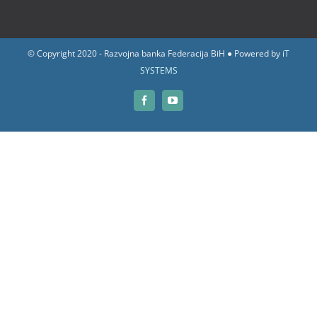
© Copyright 2020 - Razvojna banka Federacija BiH ● Powered by
iT
SYSTEMS
Facebook
YouTube