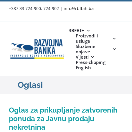
Skip
+387 33 724-900, 724-902
|
info@rbfbih.ba
to
content
RBFBIH
Proizvodi i
usluge
Službene
objave
Vijesti
Press-clipping
English
Oglasi
Oglas za prikupljanje zatvorenih
ponuda za Javnu prodaju
nekretnina