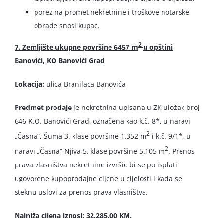
porez na promet nekretnine i troškove notarske
obrade snosi kupac.
2
7. Zemljište ukupne površine 6457 m
u opštini
Banovići, KO Banovići Grad
Lokacija:
ulica Branilaca Banovića
Predmet prodaje
je nekretnina upisana u ZK uložak broj
646 K.O. Banovići Grad, označena kao k.č. 8*, u naravi
2
„Časna“, Šuma 3. klase površine 1.352 m
i k.č. 9/1*, u
2
naravi „Časna“ Njiva 5. klase površine 5.105 m
. Prenos
prava vlasništva nekretnine izvršio bi se po isplati
ugovorene kupoprodajne cijene u cijelosti i kada se
steknu uslovi za prenos prava vlasništva.
Najniža cijena iznosi: 32.285,00 KM.