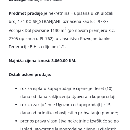
Predmet prodaje
je nekretnina – upisana u ZK uložak
broj 174 KO SP_STRANJANI, označena kao k.č. 978/7
2
Voćnjak Dol površine 1130 m
(po novom premjeru k.č.
2705 upisana u PL 762), u vlasništvu Razvojne banke
Federacije BiH sa dijelom 1/1.
Najniža cijena iznosi: 3.060,00 KM.
Ostali uslovi prodaje:
rok za isplatu kupoprodajne cijene je deset (10)
dana od dana zaključenja Ugovora o kupoprodaji;
rok za zaključenje Ugovora o kupoprodaji je 15
dana od primitka obavijesti o prihvatanju ponude;
prenos prava vlasništva nekretnine izvršit će se po
isplati ugovorene kupoprodajne cijene u cijelosti;