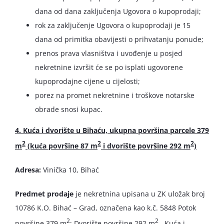
dana od dana zaključenja Ugovora o kupoprodaji;
rok za zaključenje Ugovora o kupoprodaji je 15
dana od primitka obavijesti o prihvatanju ponude;
prenos prava vlasništva i uvođenje u posjed
nekretnine izvršit će se po isplati ugovorene
kupoprodajne cijene u cijelosti;
porez na promet nekretnine i troškove notarske
obrade snosi kupac.
4. Kuća i dvorište u Bihaću, ukupna površina parcele 379
2
2
2
m
(kuća površine 87 m
i
dvorište površine 292 m
)
Adresa:
Vinička 10, Bihać
Predmet prodaje
je nekretnina upisana u ZK uložak broj
10786 K.O. Bihać – Grad, označena kao k.č. 5848 Potok
2
2
površine 379 m
; Dvorište površine 292 m
, Kuća i