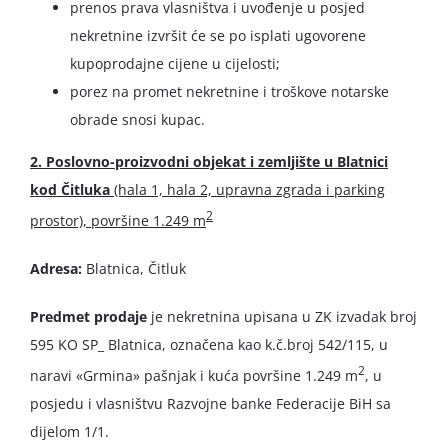
prenos prava vlasništva i uvođenje u posjed
nekretnine izvršit će se po isplati ugovorene
kupoprodajne cijene u cijelosti;
porez na promet nekretnine i troškove notarske
obrade snosi kupac.
2. Poslovno-proizvodni objekat i zemljište u Blatnici
kod Čitluka
(hala 1, hala 2, upravna zgrada i parking
2
prostor), površine 1.249 m
Adresa:
Blatnica, Čitluk
Predmet prodaje
je nekretnina upisana u ZK izvadak broj
595 KO SP_ Blatnica, označena kao k.č.broj 542/115, u
2
naravi «Grmina» pašnjak i kuća površine 1.249 m
, u
posjedu i vlasništvu Razvojne banke Federacije BiH sa
dijelom 1/1.