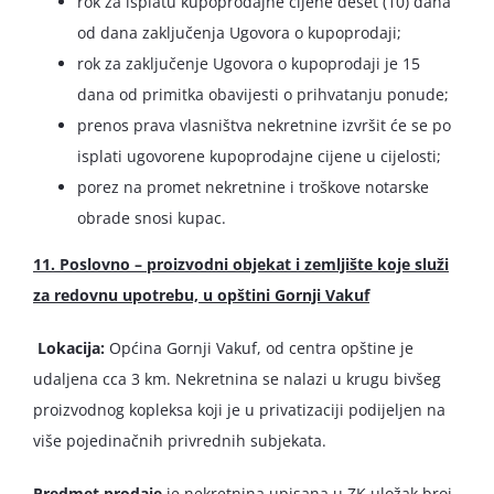
rok za isplatu kupoprodajne cijene deset (10) dana
od dana zaključenja Ugovora o kupoprodaji;
rok za zaključenje Ugovora o kupoprodaji je 15
dana od primitka obavijesti o prihvatanju ponude;
prenos prava vlasništva nekretnine izvršit će se po
isplati ugovorene kupoprodajne cijene u cijelosti;
porez na promet nekretnine i troškove notarske
obrade snosi kupac.
11. Poslovno – proizvodni objekat i zemljište koje služi
za redovnu upotrebu, u opštini
Gornji Vakuf
Lokacija:
Općina Gornji Vakuf, od centra opštine je
udaljena cca 3 km. Nekretnina se nalazi u krugu bivšeg
proizvodnog kopleksa koji je u privatizaciji podijeljen na
više pojedinačnih privrednih subjekata.
Predmet prodaje
je nekretnina upisana u ZK uložak broj