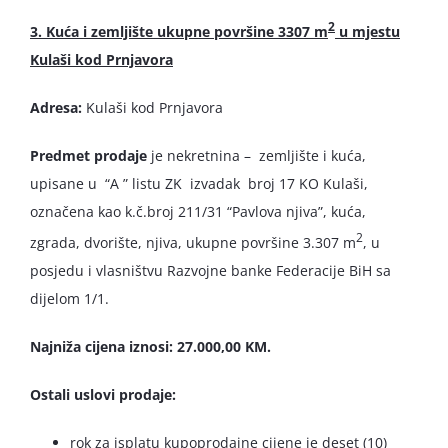
2
3. Kuća i zemljište ukupne površine 3307 m
u mjestu
Kulaši kod Prnjavora
Adresa:
Kulaši kod Prnjavora
Predmet prodaje
je nekretnina – zemljište i kuća,
upisane u “A ” listu ZK izvadak broj 17 KO Kulaši,
označena kao k.č.broj 211/31 “Pavlova njiva”, kuća,
2
zgrada, dvorište, njiva, ukupne površine 3.307 m
, u
posjedu i vlasništvu Razvojne banke Federacije BiH sa
dijelom 1/1.
Najniža cijena iznosi: 27.000,00 KM.
Ostali uslovi prodaje:
rok za isplatu kupoprodajne cijene je deset (10)