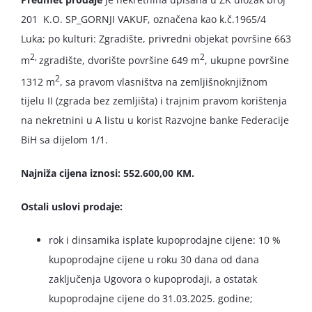
201 K.O. SP_GORNJI VAKUF, označena kao k.č.1965/4
Luka; po kulturi: Zgradište, privredni objekat površine 663
2,
2
m
zgradište, dvorište površine 649 m
, ukupne površine
2
1312 m
, sa pravom vlasništva na zemljišnoknjižnom
tijelu II (zgrada bez zemljišta) i trajnim pravom korištenja
na nekretnini u A listu u korist Razvojne banke Federacije
BiH sa dijelom 1/1.
Najniža cijena iznosi: 552.600,00 KM.
Ostali uslovi prodaje:
rok i dinsamika isplate kupoprodajne cijene: 10 %
kupoprodajne cijene u roku 30 dana od dana
zaključenja Ugovora o kupoprodaji, a ostatak
kupoprodajne cijene do 31.03.2025. godine;