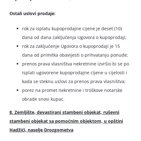
Ostali uslovi prodaje:
rok za isplatu kupoprodajne cijene je deset (10)
dana od dana zaključenja Ugovora o kupoprodaji;
rok za zaključenje Ugovora o kupoprodaji je 15
dana od primitka obavijesti o prihvatanju ponude;
prenos prava vlasništva nekretnine izvršio bi se po
isplati ugovorene kupoprodajne cijene u cijelosti i
kada se steknu uslovi za prenos prava vlasništva;
porez na promet nekretnine i troškove notarske
obrade snosi kupac.
8. Zemljište, devastirani stambeni objekat, ruševni
stambeni objekat sa pomoćnim
objektom, u opštini
Hadžići, naselje Drozgometva