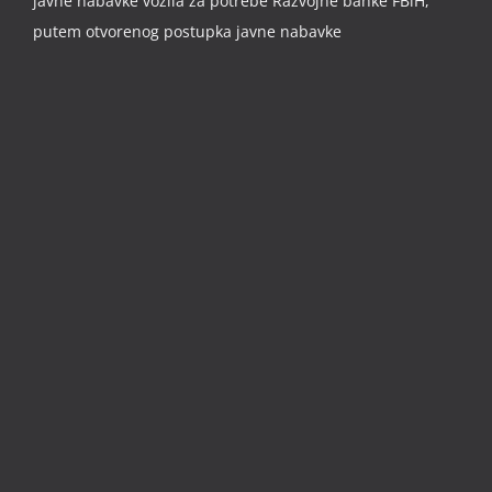
javne nabavke vozila za potrebe Razvojne banke FBiH,
putem otvorenog postupka javne nabavke