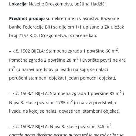
Lokacija:
Naselje Drozgometva, opština Hadžići
Predmet prodaje
su nekretnine u vlasništvu Razvojne
banke Federacije BiH sa dijelom 1/1,upisane u ZK uložak
broj 2167 K.O. Drozgometva, označene kao:
2
– k.č. 1502 BIJELA; Stambena zgrada 1 površine 60 m
,
2
Pomoćna zgrada 2 površine 28 m
i Dvorište površine 449
2
m
(u naravi predstavlja livadu na kojoj se nalazi
porušeni stambeni objekat i jedan pomoćni objekat),
2
– k.č. 1503/1 BIJELA; Stambena zgrada 1 površine 83 m
i
2
Nijva 3. klase površine 1785 m
(u naravi predstavlja
livadu na kojoj se nalazi devastirani stambeni objekat),
2
– k.č. 1503/2 BIJELA; Njiva 3. klase površine 746 m
–
parcela nema direktan pristup putem već je moguć prilaz sa