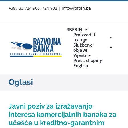
Skip
+387 33 724-900, 724-902
|
info@rbfbih.ba
to
content
RBFBIH
Proizvodi i
usluge
Službene
objave
Vijesti
Press-clipping
English
Oglasi
Javni poziv za izražavanje
interesa komercijalnih banaka za
učešće u kreditno-garantnim