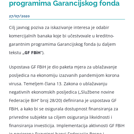
programima Garancijskog fonda
27/07/2020
Cilj javnog poziva za iskazivanje interesa je odabir
komercijalnih banaka koje bi učestvovale u kreditno-
garantnim programima Garancijskog fonda (u daljem
tekstu
„GF FBiH
“).
Uspostava GF FBiH je dio paketa mjera za ublažavanje
posljedica na ekonomiju izazvanih pandemijom korona
virusa. Temeljem člana 13. Zakona o ublažavanju
negativnih ekonomskih posljedica („Službene novine
Federacije BiH“ broj 28/20) definirana je uspostava GF
FBiH, a kako bi se osigurala dostupnost finansiranja za
privredne subjekte sa ciljem osiguranja likvidnosti i
finansiranja investicija. Implementacija aktivnosti GF FBiH
je povjerena Razvojnoj banci Federacije Bosne i