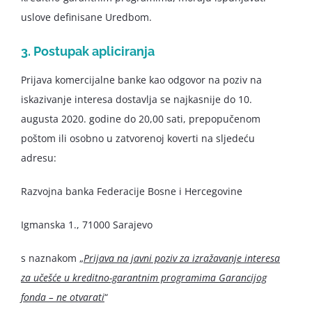
uslove definisane Uredbom.
3. Postupak apliciranja
Prijava komercijalne banke kao odgovor na poziv na
iskazivanje interesa dostavlja se najkasnije do 10.
augusta 2020. godine do 20,00 sati, prepopučenom
poštom ili osobno u zatvorenoj koverti na sljedeću
adresu:
Razvojna banka Federacije Bosne i Hercegovine
Igmanska 1., 71000 Sarajevo
s naznakom „
Prijava na javni poziv za izražavanje interesa
za učešće u kreditno-garantnim programima Garancijog
fonda – ne otvarati
“