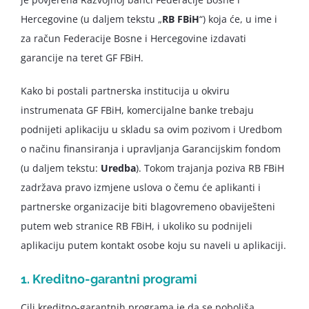
Hercegovine (u daljem tekstu „
RB FBiH
“) koja će, u ime i
za račun Federacije Bosne i Hercegovine izdavati
garancije na teret GF FBiH.
Kako bi postali partnerska institucija u okviru
instrumenata GF FBiH, komercijalne banke trebaju
podnijeti aplikaciju u skladu sa ovim pozivom i Uredbom
o načinu finansiranja i upravljanja Garancijskim fondom
(u daljem tekstu:
Uredba
). Tokom trajanja poziva RB FBiH
zadržava pravo izmjene uslova o čemu će aplikanti i
partnerske organizacije biti blagovremeno obaviješteni
putem web stranice RB FBiH, i ukoliko su podnijeli
aplikaciju putem kontakt osobe koju su naveli u aplikaciji.
1. Kreditno-garantni programi
Cilj kreditno-garantnih programa je da se poboljša