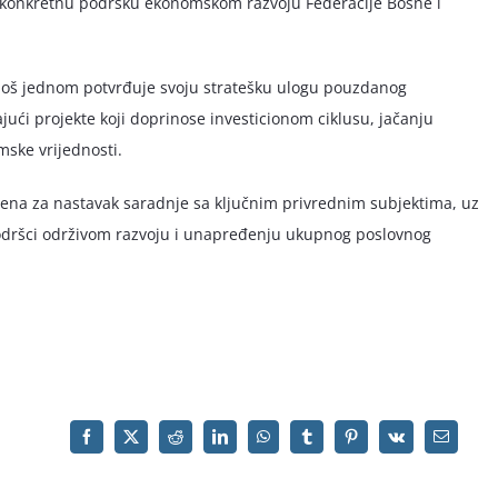
i konkretnu podršku ekonomskom razvoju Federacije Bosne i
još jednom potvrđuje svoju stratešku ulogu pouzdanog
jući projekte koji doprinose investicionom ciklusu, jačanju
ske vrijednosti.
ljena za nastavak saradnje sa ključnim privrednim subjektima, uz
dršci održivom razvoju i unapređenju ukupnog poslovnog