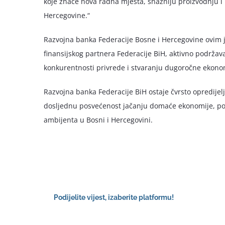
koje znače nova radna mjesta, snažniju proizvodnju 
Hercegovine.“
Razvojna banka Federacije Bosne i Hercegovine ovim 
finansijskog partnera Federacije BiH, aktivno podržava
konkurentnosti privrede i stvaranju dugoročne ekonom
Razvojna banka Federacije BiH ostaje čvrsto opredije
dosljednu posvećenost jačanju domaće ekonomije, po
ambijenta u Bosni i Hercegovini.
Podijelite vijest, izaberite platformu!