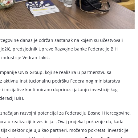
rcegovine danas je održan sastanak na kojem su učestvovali
džić, predsjednik Uprave Razvojne banke Federacije BiH
i industrije Vedran Lakić.
kompanije UNIS Group, koji se realizira u partnerstvu sa
 aktivnu institucionalnu podršku Federalnog ministarstva
e i inicijative kontinuirano doprinosi jačanju investicijskog
deraciji BiH.
ma značajan razvojni potencijal za Federaciju Bosne i Hercegovine,
ora u realizaciji investicija: „Ovaj projekat pokazuje da, kada
nsijski sektor djeluju kao partneri, možemo pokretati investicije