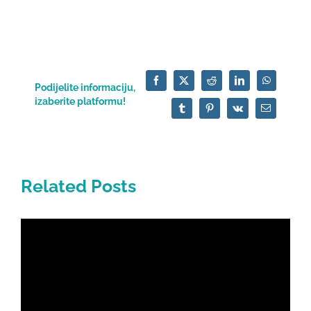
Facebook
X
Reddit
LinkedIn
WhatsApp
Podijelite informaciju,
izaberite platformu!
Tumblr
Pinterest
Vk
Email
Related Posts