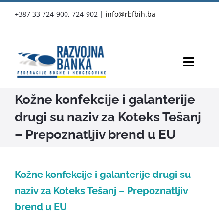
Skip
+387 33 724-900, 724-902
|
info@rbfbih.ba
to
content
Toggl
Navig
Kožne konfekcije i galanterije
RBFBIH
drugi su naziv za Koteks Tešanj
Proizvodi i usluge
– Prepoznatljiv brend u EU
Službene objave
Kožne konfekcije i galanterije drugi su
Vijesti
naziv za Koteks Tešanj – Prepoznatljiv
brend u EU
Press-clipping