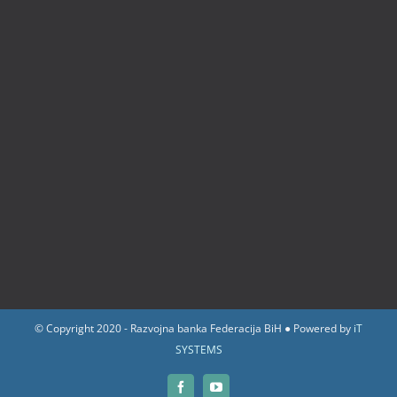
© Copyright 2020 - Razvojna banka Federacija BiH ● Powered by
iT
SYSTEMS
Facebook
YouTube