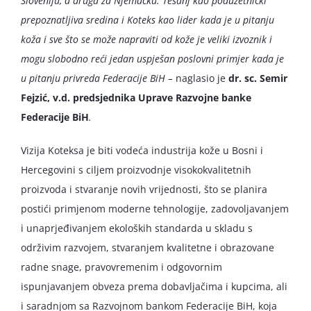
Sloveniju, a druga za Njemačku. Tešanj kao poduzetnički
prepoznatljiva sredina i Koteks kao lider kada je u pitanju
koža i sve što se može napraviti od kože je veliki izvoznik i
mogu slobodno reći jedan uspješan poslovni primjer kada je
u pitanju privreda Federacije BiH –
naglasio je
dr. sc.
Semir
Fejzić, v.d. predsjednika Uprave Razvojne banke
Federacije BiH
.
Vizija Koteksa je biti vodeća industrija kože u Bosni i
Hercegovini s ciljem proizvodnje visokokvalitetnih
proizvoda i stvaranje novih vrijednosti, što se planira
postići primjenom moderne tehnologije, zadovoljavanjem
i unaprjeđivanjem ekoloških standarda u skladu s
održivim razvojem, stvaranjem kvalitetne i obrazovane
radne snage, pravovremenim i odgovornim
ispunjavanjem obveza prema dobavljačima i kupcima, ali
i saradnjom sa Razvojnom bankom Federacije BiH, koja