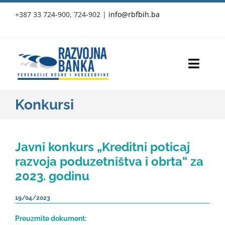
Skip
+387 33 724-900, 724-902
|
info@rbfbih.ba
to
content
Toggl
Navig
RBFBIH
Konkursi
Proizvodi i usluge
Javni konkurs „Kreditni poticaj
Službene objave
razvoja poduzetništva i obrta“ za
2023. godinu
Vijesti
19/04/2023
Press-clipping
Preuzmite dokument: