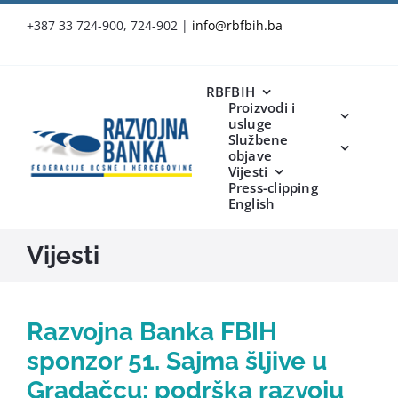
Skip
+387 33 724-900, 724-902
|
info@rbfbih.ba
to
content
RBFBIH
Proizvodi i
usluge
Službene
objave
Vijesti
Press-clipping
English
Vijesti
Razvojna Banka FBIH
sponzor 51. Sajma šljive u
Gradačcu: podrška razvoju