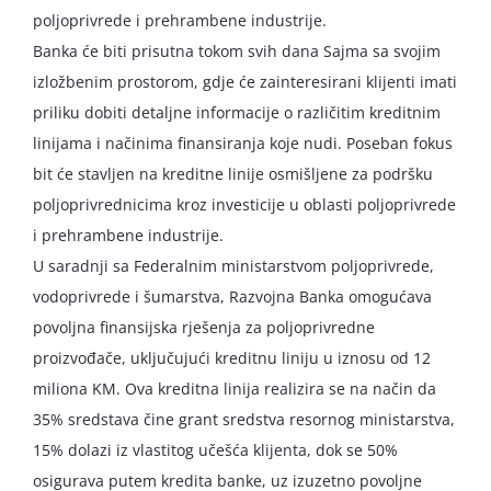
poljoprivrede i prehrambene industrije.
Banka će biti prisutna tokom svih dana Sajma sa svojim
izložbenim prostorom, gdje će zainteresirani klijenti imati
priliku dobiti detaljne informacije o različitim kreditnim
linijama i načinima finansiranja koje nudi. Poseban fokus
bit će stavljen na kreditne linije osmišljene za podršku
poljoprivrednicima kroz investicije u oblasti poljoprivrede
i prehrambene industrije.
U saradnji sa Federalnim ministarstvom poljoprivrede,
vodoprivrede i šumarstva, Razvojna Banka omogućava
povoljna finansijska rješenja za poljoprivredne
proizvođače, uključujući kreditnu liniju u iznosu od 12
miliona KM. Ova kreditna linija realizira se na način da
35% sredstava čine grant sredstva resornog ministarstva,
15% dolazi iz vlastitog učešća klijenta, dok se 50%
osigurava putem kredita banke, uz izuzetno povoljne