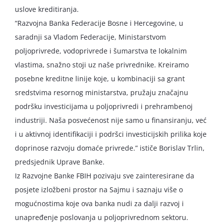
uslove kreditiranja.
“Razvojna Banka Federacije Bosne i Hercegovine, u
saradnji sa Vladom Federacije, Ministarstvom
poljoprivrede, vodoprivrede i šumarstva te lokalnim
vlastima, snažno stoji uz naše privrednike. Kreiramo
posebne kreditne linije koje, u kombinaciji sa grant
sredstvima resornog ministarstva, pružaju značajnu
podršku investicijama u poljoprivredi i prehrambenoj
industriji. Naša posvećenost nije samo u finansiranju, već
i u aktivnoj identifikaciji i podršci investicijskih prilika koje
doprinose razvoju domaće privrede.” ističe Borislav Trlin,
predsjednik Uprave Banke.
Iz Razvojne Banke FBIH pozivaju sve zainteresirane da
posjete izložbeni prostor na Sajmu i saznaju više o
mogućnostima koje ova banka nudi za dalji razvoj i
unapređenje poslovanja u poljoprivrednom sektoru.