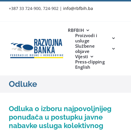
Skip
+387 33 724-900, 724-902
|
info@rbfbih.ba
to
content
RBFBIH
Proizvodi i
usluge
Službene
objave
Vijesti
Press-clipping
English
Odluke
Odluka o izboru najpovoljnijeg
ponuđača u postupku javne
nabavke usluga kolektivnog