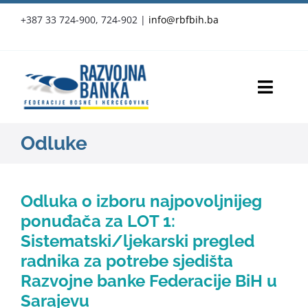
Skip
+387 33 724-900, 724-902
|
info@rbfbih.ba
to
content
Toggl
Navig
RBFBIH
Odluke
Proizvodi i usluge
Odluka o izboru najpovoljnijeg
Službene objave
ponuđača za LOT 1:
Sistematski/ljekarski pregled
Vijesti
radnika za potrebe sjedišta
Razvojne banke Federacije BiH u
Press-clipping
Sarajevu