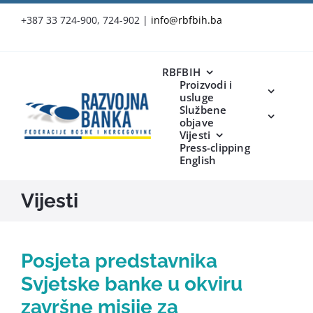
Skip
+387 33 724-900, 724-902
|
info@rbfbih.ba
to
content
RBFBIH
Proizvodi i
usluge
Službene
objave
Vijesti
Press-clipping
English
Vijesti
Posjeta predstavnika
Svjetske banke u okviru
završne misije za