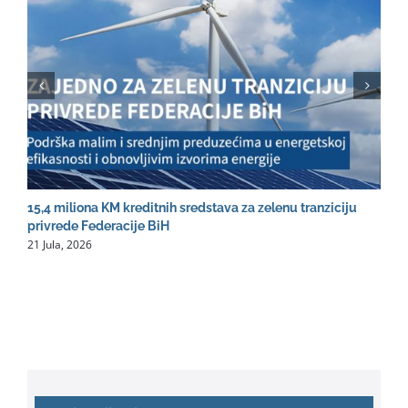
15,4 miliona KM kreditnih sredstava za zelenu tranziciju
R
2
privrede Federacije BiH
21 Jula, 2026