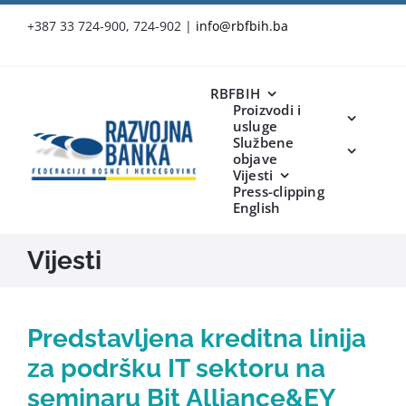
Skip
+387 33 724-900, 724-902
|
info@rbfbih.ba
to
content
RBFBIH
Proizvodi i
usluge
Službene
objave
Vijesti
Press-clipping
English
Vijesti
Predstavljena kreditna linija
za podršku IT sektoru na
seminaru Bit Alliance&EY