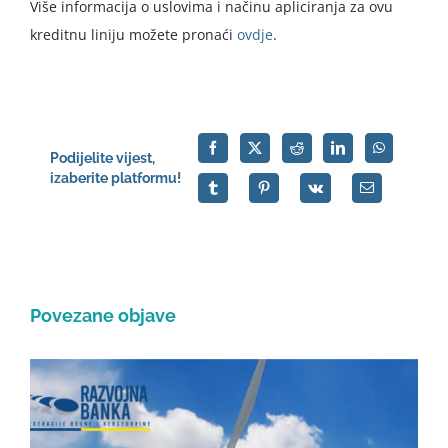
Više informacija o uslovima i načinu apliciranja za ovu
kreditnu liniju možete pronaći
ovdje
.
Podijelite vijest,
izaberite platformu!
Povezane objave