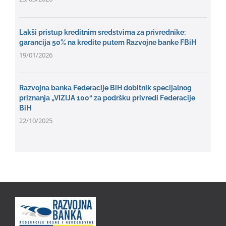
Lakši pristup kreditnim sredstvima za privrednike:
garancija 50% na kredite putem Razvojne banke FBiH
19/01/2026
Razvojna banka Federacije BiH dobitnik specijalnog
priznanja „VIZIJA 100“ za podršku privredi Federacije
BiH
22/10/2025