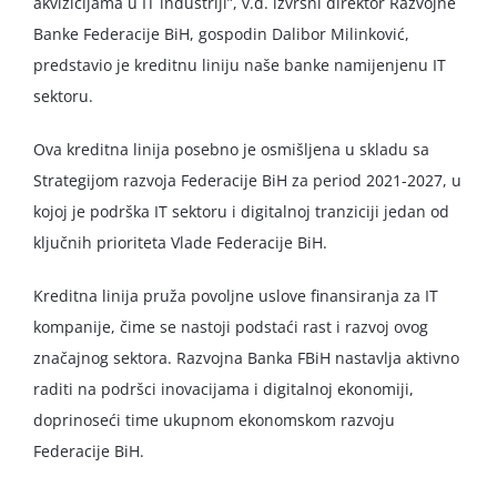
akvizicijama u IT industriji”, v.d. izvršni direktor Razvojne
Banke Federacije BiH, gospodin Dalibor Milinković,
predstavio je kreditnu liniju naše banke namijenjenu IT
sektoru.
Ova kreditna linija posebno je osmišljena u skladu sa
Strategijom razvoja Federacije BiH za period 2021-2027, u
kojoj je podrška IT sektoru i digitalnoj tranziciji jedan od
ključnih prioriteta Vlade Federacije BiH.
Kreditna linija pruža povoljne uslove finansiranja za IT
kompanije, čime se nastoji podstaći rast i razvoj ovog
značajnog sektora. Razvojna Banka FBiH nastavlja aktivno
raditi na podršci inovacijama i digitalnoj ekonomiji,
doprinoseći time ukupnom ekonomskom razvoju
Federacije BiH.