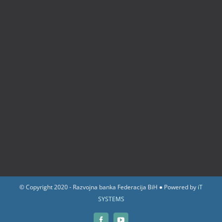
© Copyright 2020 - Razvojna banka Federacija BiH ● Powered by
iT
SYSTEMS