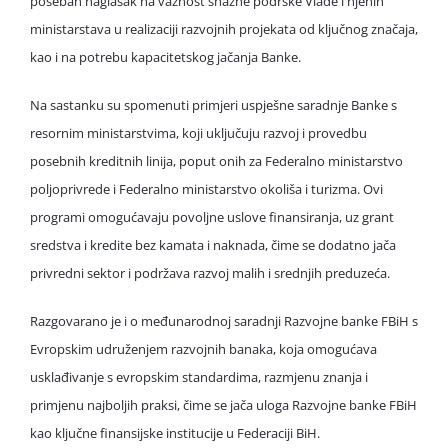
poseban naglasak na važnost snažne podrške Vlade i njenih
ministarstava u realizaciji razvojnih projekata od ključnog značaja,
kao i na potrebu kapacitetskog jačanja Banke.
Na sastanku su spomenuti primjeri uspješne saradnje Banke s
resornim ministarstvima, koji uključuju razvoj i provedbu
posebnih kreditnih linija, poput onih za Federalno ministarstvo
poljoprivrede i Federalno ministarstvo okoliša i turizma. Ovi
programi omogućavaju povoljne uslove finansiranja, uz grant
sredstva i kredite bez kamata i naknada, čime se dodatno jača
privredni sektor i podržava razvoj malih i srednjih preduzeća.
Razgovarano je i o međunarodnoj saradnji Razvojne banke FBiH s
Evropskim udruženjem razvojnih banaka, koja omogućava
usklađivanje s evropskim standardima, razmjenu znanja i
primjenu najboljih praksi, čime se jača uloga Razvojne banke FBiH
kao ključne finansijske institucije u Federaciji BiH.