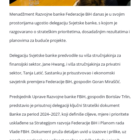
Menadžment Razvojne banke Federacije BiH danas je u svojim
prostorijama ugostio delegaciju Svjetske banke, s kojom je
razgovarano o strateškim prioritetima, dosadašnjim rezultatima i
planovima za buduće projekte.
Delegaciju Svjetske banke predvodile su viša stručnjakinja za
finansijski sektor, Jane Hwang, i viša stručnjakinja za privatni
sektor, Tanja Latić. Sastanku je prisustvovao i ekonomski
savjetnik premijera Federacije BiH, gospodin Goran Miraščić.
Predsjednik Uprave Razvojne banke FBiH, gospodin Borislav Trlin,
predstavio je prisutnoj delegaciji ključni Strateški dokument
Banke za period 2024–2027, koji definiše ciljeve, mjere i prioritete
usklađene sa Strategijom razvoja Federacije BiH i Planom rada
Vlade FBiH. Dokument pruža detaljan uvid u izazove i prilike, uz