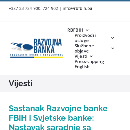
Skip
+387 33 724-900, 724-902
|
info@rbfbih.ba
to
content
RBFBIH
Proizvodi i
usluge
Službene
objave
Vijesti
Press-clipping
English
Vijesti
Sastanak Razvojne banke
FBiH i Svjetske banke:
Nastavak saradnje sa