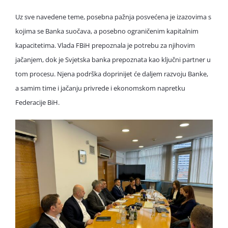
Uz sve navedene teme, posebna pažnja posvećena je izazovima s
kojima se Banka suočava, a posebno ograničenim kapitalnim
kapacitetima. Vlada FBiH prepoznala je potrebu za njihovim
jačanjem, dok je Svjetska banka prepoznata kao ključni partner u
tom procesu. Njena podrška doprinijet će daljem razvoju Banke,
a samim time i jačanju privrede i ekonomskom napretku
Federacije BiH.