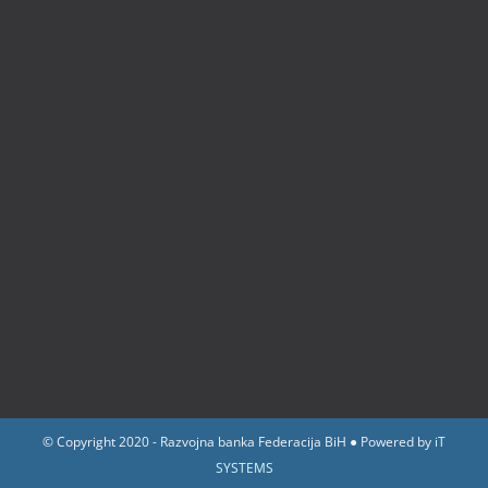
© Copyright 2020 - Razvojna banka Federacija BiH ● Powered by
iT
SYSTEMS