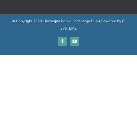
© Copyright 2020 - Razvojna banka Federacija BiH ● Powered by
iT
SYSTEMS
Facebook
YouTube