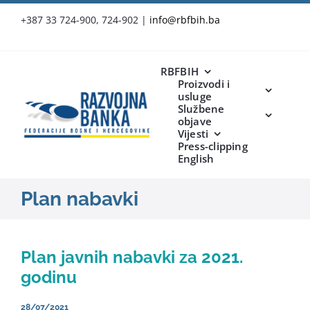
Skip
+387 33 724-900, 724-902
|
info@rbfbih.ba
to
content
RBFBIH
Proizvodi i
usluge
Službene
objave
Vijesti
Press-clipping
English
Plan nabavki
Plan javnih nabavki za 2021.
godinu
28/07/2021