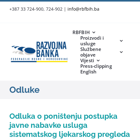
Skip
+387 33 724-900, 724-902
|
info@rbfbih.ba
to
content
RBFBIH
Proizvodi i
usluge
Službene
objave
Vijesti
Press-clipping
English
Odluke
Odluka o poništenju postupka
javne nabavke usluga
sistematskog ljekarskog pregleda