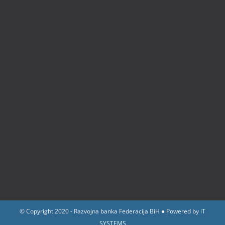
© Copyright 2020 - Razvojna banka Federacija BiH ● Powered by
iT
SYSTEMS