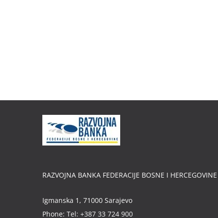
RAZVOJNA BANKA FEDERACIJE BOSNE I HERCEGOVINE
Igmanska 1, 71000 Sarajevo
Phone:
Tel: +387 33 724 900