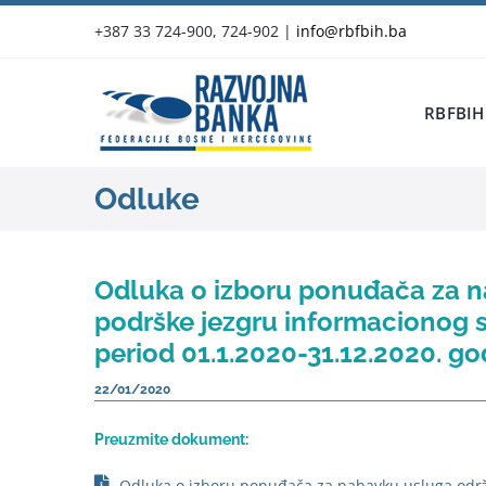
Skip
+387 33 724-900, 724-902
|
info@rbfbih.ba
to
content
RBFBIH
Odluke
Odluka o izboru ponuđača za n
podrške jezgru informacionog s
period 01.1.2020-31.12.2020. go
22/01/2020
Preuzmite dokument:
Odluka o izboru ponuđača za nabavku usluga održ