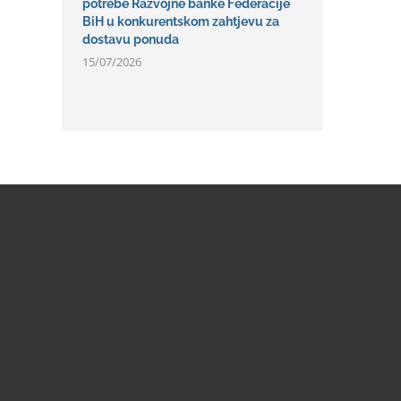
potrebe Razvojne banke Federacije
BiH u konkurentskom zahtjevu za
dostavu ponuda
15/07/2026