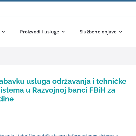
Proizvodi i usluge
Službene objave
abavku usluga održavanja i tehničke
istema u Razvojnoj banci FBiH za
dine
avanja i tehničke podrške jezgru informacionog sistema u