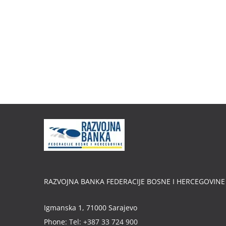
RAZVOJNA BANKA FEDERACIJE BOSNE I HERCEGOVINE
Igmanska 1, 71000 Sarajevo
Phone:
Tel: +387 33 724 900