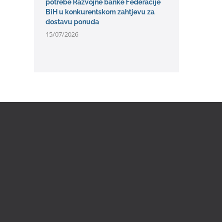
potrebe Razvojne banke Federacije
BiH u konkurentskom zahtjevu za
dostavu ponuda
15/07/2026