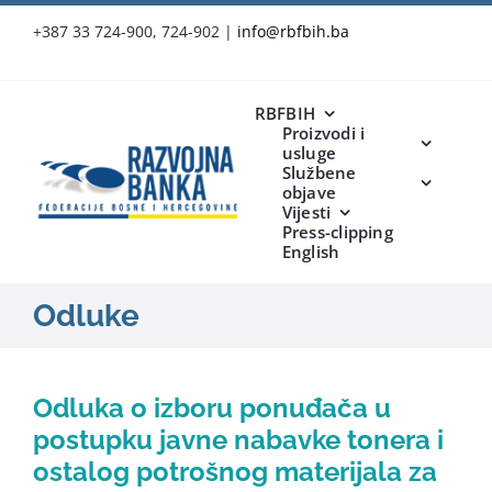
Skip
+387 33 724-900, 724-902
|
info@rbfbih.ba
to
content
RBFBIH
Proizvodi i
usluge
Službene
objave
Vijesti
Press-clipping
English
Odluke
Odluka o izboru ponuđača u
postupku javne nabavke tonera i
ostalog potrošnog materijala za