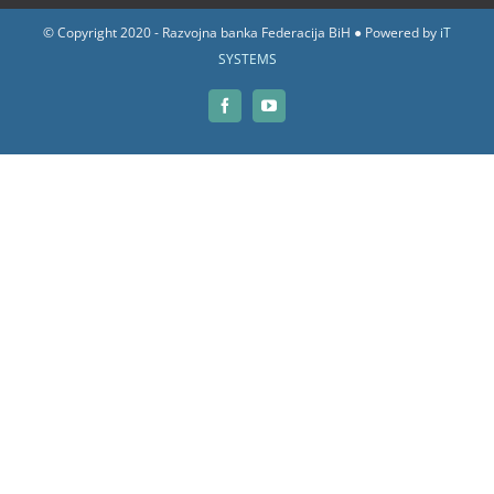
© Copyright 2020 - Razvojna banka Federacija BiH ● Powered by
iT
SYSTEMS
Facebook
YouTube