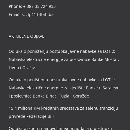
Phone:
+ 387 33 724 933
Email:
szzlp@rbfbih.ba
AKTUELNE OBJAVE
Odluka o poništenju postupka javne nabavke za LOT 2:
Nabavka električne energije za poslovnice Banke Mostar,
Livno i Orašje
Odluka o poništenju postupka javne nabavke za LOT 1:
Nabavka električne energije za sjedište Banke u Sarajevu
i poslovnice Banke Bihać, Tuzla i Goražde
15,4 miliona KM kreditnih sredstava za zelenu tranziciju
privrede Federacije BiH
Odluka o izboru najpovoljnijeg ponuđača u postupku