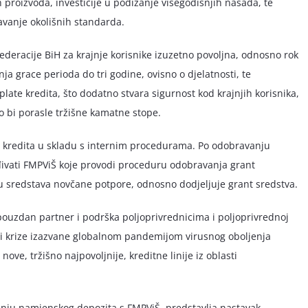
 proizvoda, investicije u podizanje višegodišnjih nasada, te
javanje okolišnih standarda.
ederacije BiH za krajnje korisnike izuzetno povoljna, odnosno rok
a grace perioda do tri godine, ovisno o djelatnosti, te
late kredita, što dodatno stvara sigurnost kod krajnjih korisnika,
ko bi porasle tržišne kamatne stope.
ka kredita u skladu s internim procedurama. Po odobravanju
đivati FMPViŠ koje provodi proceduru odobravanja grant
ju sredstava novčane potpore, odnosno dodjeljuje grant sredstva.
pouzdan partner i podrška poljoprivrednicima i poljoprivrednoj
ja i krize izazvane globalnom pandemijom virusnog oboljenja
e, tržišno najpovoljnije, kreditne linije iz oblasti
ranju namjenskog depozita s FMPViŠ, predstavlja nastavak