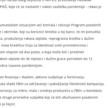
ViŠ, koje će se nastaviti i nakon zavšetka pandemije – rekao je
vonastalom situacijom već kreirala i relizuje Program posebnih
i obrtnike, koji su korisnici kredita u toj banci, te im ponudila
anja, produženja rokova otplate, reprograma kredita s dužim
nova Kreditna linija za likvidnost svim privrednicima i
nom stopom od dva posto, a koja može biti i predmet
okom otplate do 36 mjeseci i dužim grace periodom do 12
jedice izavane pandemijom.
om finansija i Vladom, aktivno sudjeluje u formiranju
ata Vlade FBiH za održavanje i poboljšanje likvidnosti kompanija,
nsiranju za mikro, mala i srednja preduzeća u FBiH, u kontekstu
e druge privredne subjekte koji će biti obuhvaćeni posebnim
je Fejzić.