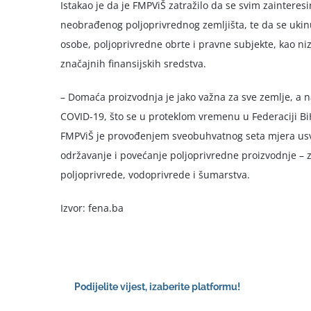
Istakao je da je FMPViŠ zatražilo da se svim zaintere
neobrađenog poljoprivrednog zemljišta, te da se ukinu 
osobe, poljoprivredne obrte i pravne subjekte, kao niz
značajnih finansijskih sredstva.
– Domaća proizvodnja je jako važna za sve zemlje, a 
COVID-19, što se u proteklom vremenu u Federaciji Bi
FMPViŠ je provođenjem sveobuhvatnog seta mjera usvoj
održavanje i povećanje poljoprivredne proizvodnje – z
poljoprivrede, vodoprivrede i šumarstva.
Izvor: fena.ba
Podijelite vijest, izaberite platformu!