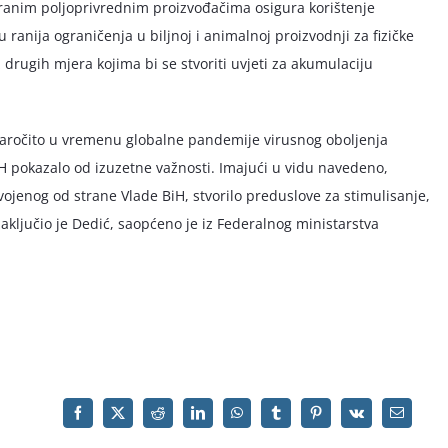
siranim poljoprivrednim proizvođačima osigura korištenje
ranija ograničenja u biljnoj i animalnoj proizvodnji za fizičke
 drugih mjera kojima bi se stvoriti uvjeti za akumulaciju
naročito u vremenu globalne pandemije virusnog oboljenja
H pokazalo od izuzetne važnosti. Imajući u vidu navedeno,
enog od strane Vlade BiH, stvorilo preduslove za stimulisanje,
aključio je Dedić, saopćeno je iz Federalnog ministarstva