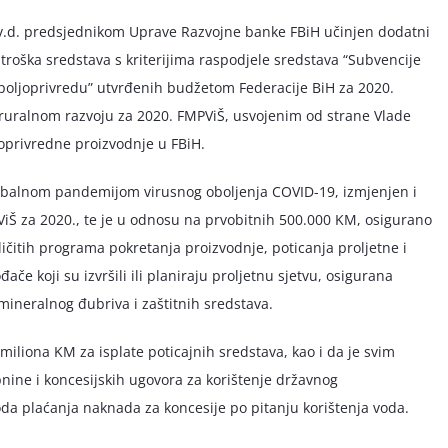
 v.d. predsjednikom Uprave Razvojne banke FBiH učinjen dodatni
troška sredstava s kriterijima raspodjele sredstava “Subvencije
poljoprivredu” utvrđenih budžetom Federacije BiH za 2020.
 ruralnom razvoju za 2020. FMPViŠ, usvojenim od strane Vlade
joprivredne proizvodnje u FBiH.
globalnom pandemijom virusnog oboljenja COVID-19, izmjenjen i
ViŠ za 2020., te je u odnosu na prvobitnih 500.000 KM, osigurano
čitih programa pokretanja proizvodnje, poticanja proljetne i
če koji su izvršili ili planiraju proljetnu sjetvu, osigurana
mineralnog đubriva i zaštitnih sredstava.
miliona KM za isplate poticajnih sredstava, kao i da je svim
ine i koncesijskih ugovora za korištenje državnog
oda plaćanja naknada za koncesije po pitanju korištenja voda.