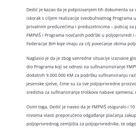
Dedić je kazao da je potpisivanjem tih dokumenta sa
iskorak s ciljem realizacije sveobuhvatnog Programa u
privatnim preduzećima i preduzetnicima – poticaj za 
FMPViŠ i Programa novčanih podrški u poljoprivredi i
Federacije BiH koje imaju za cilj povećanje obima pol
Naglasio je da je zbog vanredne situacije izazvane 
dio Programa koji se odnosi na sufinansinsiranje FMP
dodatnih 9.000.000 KM za podršku sufinansiranju razli
jesenske sjetve, čime su za sve poljoprivredne proizvođa
sredstva za sufinansiranje troškova nabave sjemena, 
Osim toga, Dedić je naveo da je FMPViŠ osiguralo i 10 
nivoima vlasti preporučeno odgađanje plaćanja zakupn
poljoprivrednog zemljišta za poljoprivrednike, te odg