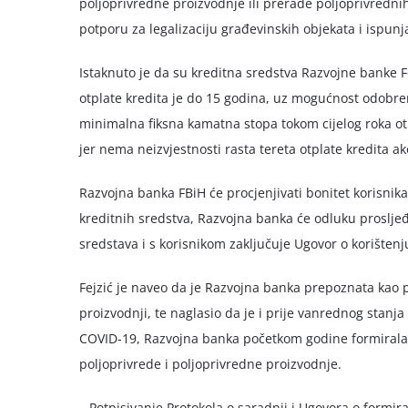
poljoprivredne proizvodnje ili prerade poljoprivrednih
potporu za legalizaciju građevinskih objekata i ispun
Istaknuto je da su kreditna sredstva Razvojne banke F
otplate kredita je do 15 godina, uz mogućnost odobrenj
minimalna fiksna kamatna stopa tokom cijelog roka otp
jer nema neizvjestnosti rasta tereta otplate kredita a
Razvojna banka FBiH će procjenjivati bonitet korisni
kreditnih sredstva, Razvojna banka će odluku proslje
sredstava i s korisnikom zaključuje Ugovor o korišten
Fejzić je naveo da je Razvojna banka prepoznata kao 
proizvodnji, te naglasio da je i prije vanrednog stan
COVID-19, Razvojna banka početkom godine formirala nov
poljoprivrede i poljoprivredne proizvodnje.
– Potpisivanje Protokola o saradnji i Ugovora o formi