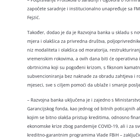
započete saradnje i institucionalno unapređuje sa FMP
Fejzić.
Također, dodao je da je Razvojna banka u skladu s no
mjera i olakšica za privredna društva, poljoprivrednike 
niz modaliteta i olakšica od moratorija, restrukturir
vremenskim rokovima, a ovih dana biti će operativna i 
obrtnicima koji su pogođeni krizom, s fiksnom kamat
subvencioniranja bez naknade za obradu zahtjeva i r
mjeseci, sve s ciljem pomoći da ublaže i smanje posl
– Razvojna banka uključena je i zajedno s Ministarstv
Garancijskog fonda, kao jednog od bitnih poticajnih al
kojim se bitno olakša pristup kreditima, odnosno fina
ekonomske krize zbog pandemije COVID-19, ali i za sv
kreditno-garantnim programima Vlade FBiH – zaključio 