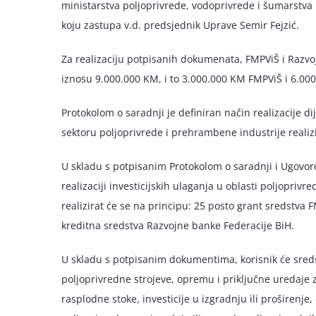
ministarstva poljoprivrede, vodoprivrede i šumarstva
koju zastupa v.d. predsjednik Uprave Semir Fejzić.
Za realizaciju potpisanih dokumenata, FMPViŠ i Razv
iznosu 9.000.000 KM, i to 3.000.000 KM FMPViŠ i 6.00
Protokolom o saradnji je definiran način realizacije d
sektoru poljoprivrede i prehrambene industrije reali
U skladu s potpisanim Protokolom o saradnji i Ugov
realizaciji investicijskih ulaganja u oblasti poljopriv
realizirat će se na principu: 25 posto grant sredstva F
kreditna sredstva Razvojne banke Federacije BiH.
U skladu s potpisanim dokumentima, korisnik će sredstv
poljoprivredne strojeve, opremu i priključne uredaje z
rasplodne stoke, investicije u izgradnju ili proširen