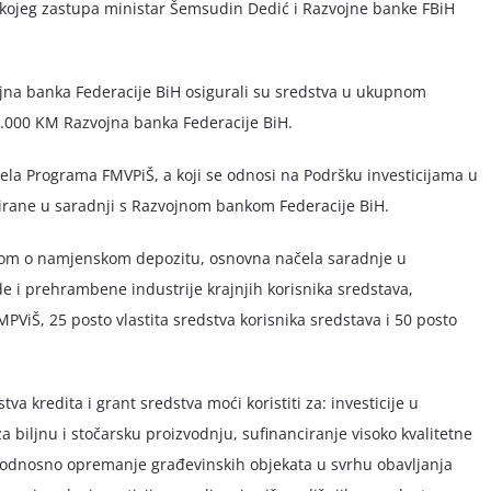
 kojeg zastupa ministar Šemsudin Dedić i Razvojne banke FBiH
ojna banka Federacije BiH osigurali su sredstva u ukupnom
0.000 KM Razvojna banka Federacije BiH.
ijela Programa FMVPiŠ, a koji se odnosi na Podršku investicijama u
zirane u saradnji s Razvojnom bankom Federacije BiH.
orom o namjenskom depozitu, osnovna načela saradnje u
rede i prehrambene industrije krajnjih korisnika sredstava,
MPViŠ, 25 posto vlastita sredstva korisnika sredstava i 50 posto
a kredita i grant sredstva moći koristiti za: investicije u
a biljnu i stočarsku proizvodnju, sufinanciranje visoko kvalitetne
je, odnosno opremanje građevinskih objekata u svrhu obavljanja