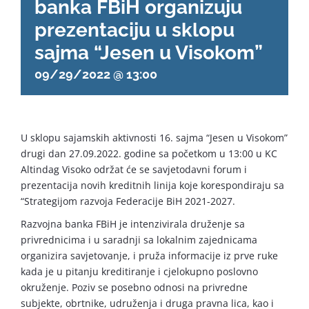
banka FBiH organizuju
English
prezentaciju u sklopu
sajma “Jesen u Visokom”
09/29/2022 @ 13:00
U sklopu sajamskih aktivnosti 16. sajma “Jesen u Visokom”
drugi dan 27.09.2022. godine sa početkom u 13:00 u KC
Altindag Visoko održat će se savjetodavni forum i
prezentacija novih kreditnih linija koje korespondiraju sa
“Strategijom razvoja Federacije BiH 2021-2027.
Razvojna banka FBiH je intenzivirala druženje sa
privrednicima i u saradnji sa lokalnim zajednicama
organizira savjetovanje, i pruža informacije iz prve ruke
kada je u pitanju kreditiranje i cjelokupno poslovno
okruženje. Poziv se posebno odnosi na privredne
subjekte, obrtnike, udruženja i druga pravna lica, kao i