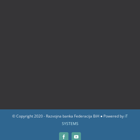
© Copyright 2020 - Razvojna banka Federacija BiH ● Powered by
iT
SYSTEMS
Facebook
YouTube