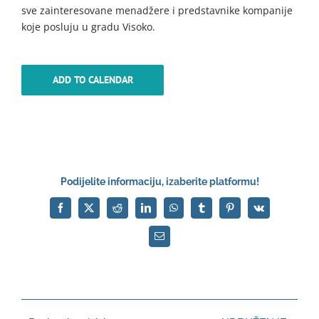
sve zainteresovane menadžere i predstavnike kompanije
koje posluju u gradu Visoko.
ADD TO CALENDAR
Podijelite informaciju, izaberite platformu!
Facebook
X
Reddit
LinkedIn
WhatsApp
Tumblr
Pinterest
Vk
Email