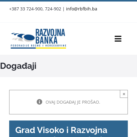
Skip
+387 33 724-900, 724-902
|
info@rbfbih.ba
to
content
Toggl
Navig
RBFBIH
Događaji
Proizvodi i usluge
×
Službene objave
OVAJ DOGAĐAJ JE PROŠAO.
Vijesti
Grad Visoko i Razvojna
Press-clipping