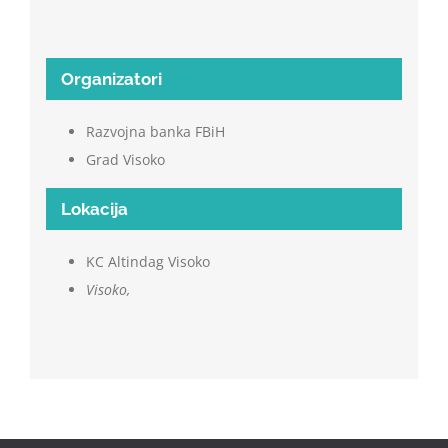
Organizatori
Razvojna banka FBiH
Grad Visoko
Lokacija
KC Altindag Visoko
Visoko
,