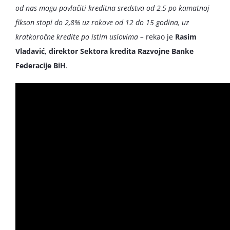
od nas mogu povlačiti kreditna sredstva od 2,5 po kamatnoj
fikson stopi do 2,8% uz rokove od 12 do 15 godina, uz
kratkoročne kredite po istim uslovima –
rekao je
Rasim
Vladavić, direktor Sektora kredita Razvojne Banke
Federacije BiH
.