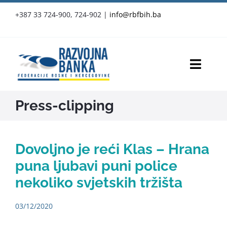
Skip
+387 33 724-900, 724-902
|
info@rbfbih.ba
to
content
Toggl
Navig
RBFBIH
Press-clipping
Proizvodi i usluge
Dovoljno je reći Klas – Hrana
Službene objave
puna ljubavi puni police
nekoliko svjetskih tržišta
Vijesti
03/12/2020
Press-clipping