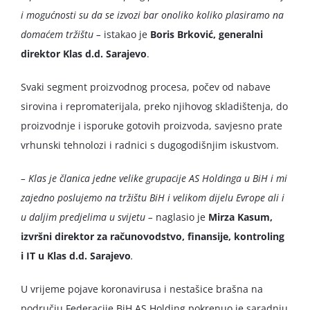
i mogućnosti su da se izvozi bar onoliko koliko plasiramo na
domaćem tržištu –
istakao je
Boris Brković, generalni
direktor Klas d.d. Sarajevo
.
Svaki segment proizvodnog procesa, počev od nabave
sirovina i repromaterijala, preko njihovog skladištenja, do
proizvodnje i isporuke gotovih proizvoda, savjesno prate
vrhunski tehnolozi i radnici s dugogodišnjim iskustvom.
– Klas je članica jedne velike grupacije AS Holdinga u BiH i mi
zajedno poslujemo na tržištu BiH i velikom dijelu Evrope ali i
u daljim predjelima u svijetu –
naglasio je
Mirza Kasum,
izvršni direktor za računovodstvo, finansije, kontroling
i IT u Klas d.d. Sarajevo
.
U vrijeme pojave koronavirusa i nestašice brašna na
području Federacije BiH AS Holding pokrenuo je saradnju