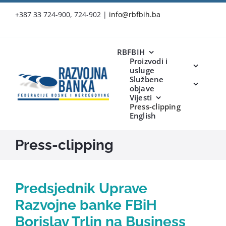
Skip
+387 33 724-900, 724-902
|
info@rbfbih.ba
to
content
RBFBIH
Proizvodi i
usluge
Službene
objave
Vijesti
Press-clipping
English
Press-clipping
Predsjednik Uprave
Razvojne banke FBiH
Borislav Trlin na Business