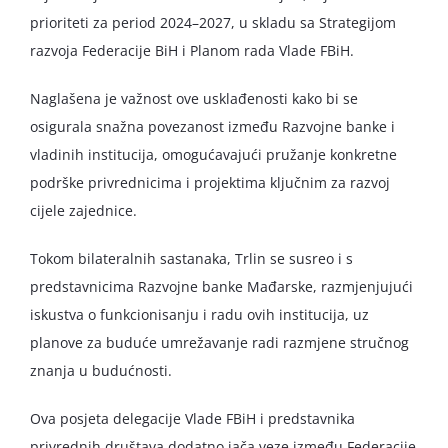
prioriteti za period 2024–2027, u skladu sa Strategijom
razvoja Federacije BiH i Planom rada Vlade FBiH.
Naglašena je važnost ove usklađenosti kako bi se
osigurala snažna povezanost između Razvojne banke i
vladinih institucija, omogućavajući pružanje konkretne
podrške privrednicima i projektima ključnim za razvoj
cijele zajednice.
Tokom bilateralnih sastanaka, Trlin se susreo i s
predstavnicima Razvojne banke Mađarske, razmjenjujući
iskustva o funkcionisanju i radu ovih institucija, uz
planove za buduće umrežavanje radi razmjene stručnog
znanja u budućnosti.
Ova posjeta delegacije Vlade FBiH i predstavnika
privrednih društava dodatno jača veze između Federacije