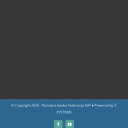
© Copyright 2020 - Razvojna banka Federacija BiH ● Powered by
iT
SYSTEMS
Facebook
YouTube