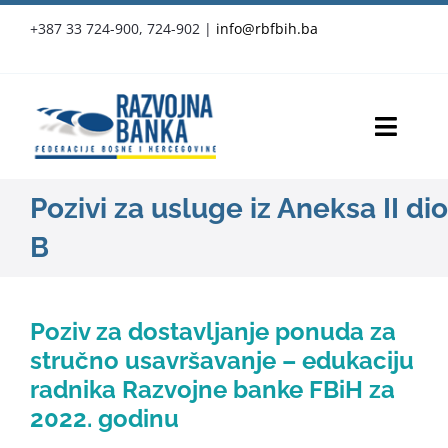
Skip
+387 33 724-900, 724-902
|
info@rbfbih.ba
to
content
Toggl
Navig
RBFBIH
Pozivi za usluge iz Aneksa II dio
B
Proizvodi i usluge
Službene objave
Poziv za dostavljanje ponuda za
stručno usavršavanje – edukaciju
Vijesti
radnika Razvojne banke FBiH za
2022. godinu
Press-clipping