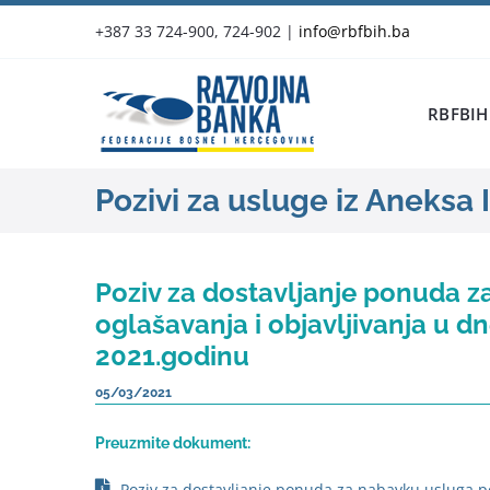
Skip
+387 33 724-900, 724-902
|
info@rbfbih.ba
to
content
RBFBIH
Pozivi za usluge iz Aneksa I
Poziv za dostavljanje ponuda 
oglašavanja i objavljivanja u 
2021.godinu
05/03/2021
Preuzmite dokument:
Poziv za dostavljanje ponuda za nabavku usluga p