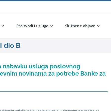
Proizvodi i usluge
Službene objave
I dio B
za nabavku usluga poslovnog
dnevnim novinama za potrebe Banke za
oslovnog oglašavanja i objavljivanja u dnevnim novinama za