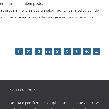
šteni pismeno putem pošte.
dmet prodaje mogu se dobiti svakog radnog dana od 07:30h do
, a imovina se može pogledati u dogovoru sa službenicima
AKTUELNE OBJAVE
Odluka o poništenju postupka javne nabavke za LOT 2: