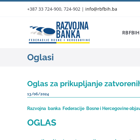
Skip
+387 33 724-900, 724-902
|
info@rbfbih.ba
to
content
RBFBIH
Oglasi
Oglas za prikupljanje zatvoren
13/06/2024
Razvojna banka Federacije Bosne i Hercegovine objav
OGLAS