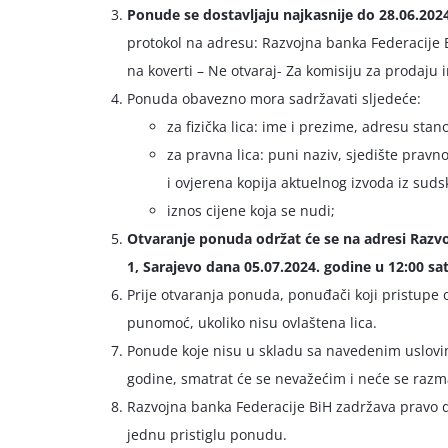
Ponude se dostavljaju najkasnije do 28.06.202
protokol na adresu: Razvojna banka Federacije 
na koverti – Ne otvaraj- Za komisiju za prodaju 
Ponuda obavezno mora sadržavati sljedeće:
za fizička lica: ime i prezime, adresu stan
za pravna lica: puni naziv, sjedište pravno
i ovjerena kopija aktuelnog izvoda iz suds
iznos cijene koja se nudi;
Otvaranje ponuda održat će se na adresi Razvo
1, Sarajevo dana 05.07.2024. godine u 12:00 sat
Prije otvaranja ponuda, ponuđači koji pristupe o
punomoć, ukoliko nisu ovlaštena lica.
Ponude koje nisu u skladu sa navedenim uslovim
godine, smatrat će se nevažećim i neće se razma
Razvojna banka Federacije BiH zadržava pravo da
jednu pristiglu ponudu.