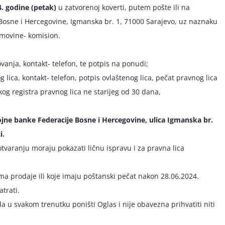
4. godine (petak)
u zatvorenoj koverti, putem pošte ili na
Bosne i Hercegovine, Igmanska br. 1, 71000 Sarajevo, uz naznaku
imovine- komision.
ovanja, kontakt- telefon, te potpis na ponudi;
g lica, kontakt- telefon, potpis ovlaštenog lica, pečat pravnog lica
kog registra pravnog lica ne starijeg od 30 dana,
jne banke Federacije Bosne i Hercegovine, ulica Igmanska br.
i.
tvaranju moraju pokazati ličnu ispravu i za pravna lica
a prodaje ili koje imaju poštanski pečat nakon 28.06.2024.
trati.
 u svakom trenutku poništi Oglas i nije obavezna prihvatiti niti