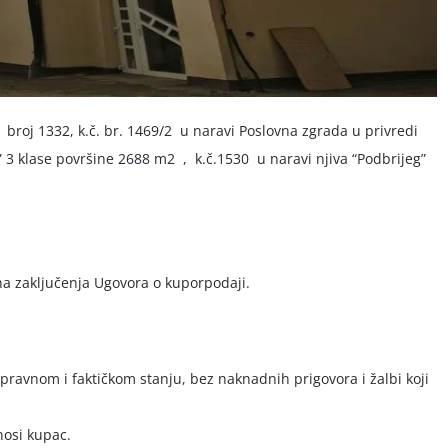
broj 1332, k.č. br. 1469/2 u naravi Poslovna zgrada u privredi
” 3 klase površine 2688 m2 , k.č.1530 u naravi njiva “Podbrijeg”
na zaključenja Ugovora o kuporpodaji.
 pravnom i faktičkom stanju, bez naknadnih prigovora i žalbi koji
nosi kupac.