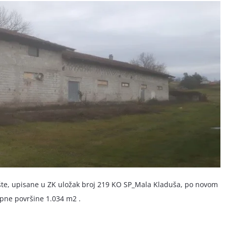
ište, upisane u ZK uložak broj 219 KO SP_Mala Kladuša, po novom
upne površine 1.034 m2 .