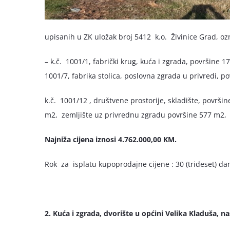
upisanih u ZK uložak broj 5412 k.o. Živinice Grad, o
– k.č. 1001/1, fabrički krug, kuća i zgrada, površine 
1001/7, fabrika stolica, poslovna zgrada u privredi, p
k.č. 1001/12 , društvene prostorije, skladište, površi
m2, zemljište uz privrednu zgradu površine 577 m2,
Najniža cijena iznosi 4.762.000,00 KM.
Rok za isplatu kupoprodajne cijene : 30 (trideset)
2. Kuća i zgrada, dvorište u općini Velika Kladuša, n