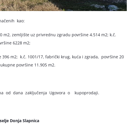
značenih kao:
170 m2, zemljište uz privrednu zgradu površine 4.514 m2; k.č.
ovršine 6228 m2;
ne 396 m2; k.č. 1001/17, fabrički krug, kuća i zgrada, površine 20
 ukupne površine 11.905 m2.
 dana od dana zaključenja Ugovora o kupoprodaji.
aselje Donja Slapnica