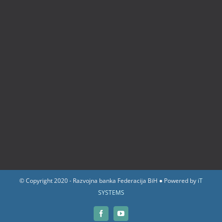
© Copyright 2020 - Razvojna banka Federacija BiH ● Powered by
iT
SYSTEMS
Facebook
YouTube