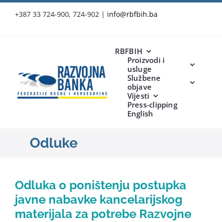
Skip
+387 33 724-900, 724-902
|
info@rbfbih.ba
to
content
RBFBIH
Proizvodi i
usluge
Službene
objave
Vijesti
Press-clipping
English
Odluke
Odluka o poništenju postupka
javne nabavke kancelarijskog
materijala za potrebe Razvojne