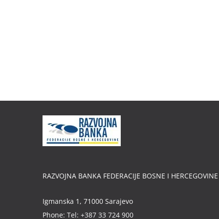
RAZVOJNA BANKA FEDERACIJE BOSNE I HERCEGOVINE
Igmanska 1, 71000 Sarajevo
Phone:
Tel: +387 33 724 900