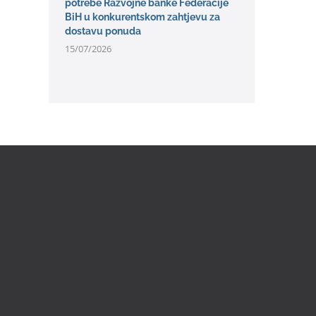
potrebe Razvojne banke Federacije
BiH u konkurentskom zahtjevu za
dostavu ponuda
15/07/2026