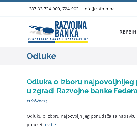
Skip
+387 33 724-900, 724-902
|
info@rbfbih.ba
to
content
RBFBIH
Odluke
Odluka o izboru najpovoljnijeg
u zgradi Razvojne banke Federa
11/06/2024
Odluku o izboru najpovoljnijeg ponuđača za nabavku i
preuzeti
ovdje
.