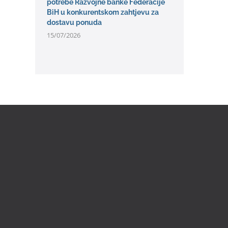
potrebe Razvojne banke Federacije
BiH u konkurentskom zahtjevu za
dostavu ponuda
15/07/2026