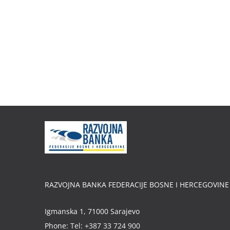
RAZVOJNA BANKA FEDERACIJE BOSNE I HERCEGOVINE
Igmanska 1, 71000 Sarajevo
Phone:
Tel: +387 33 724 900