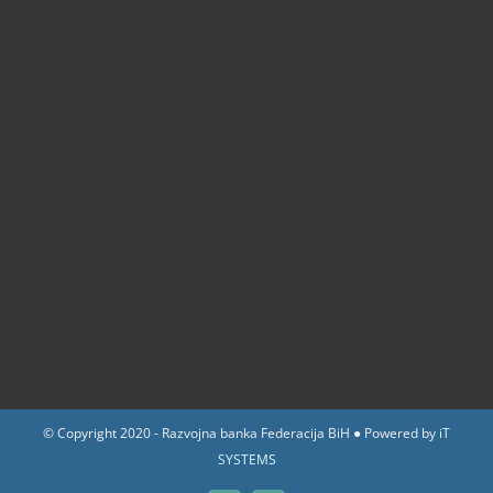
© Copyright 2020 - Razvojna banka Federacija BiH ● Powered by
iT
SYSTEMS