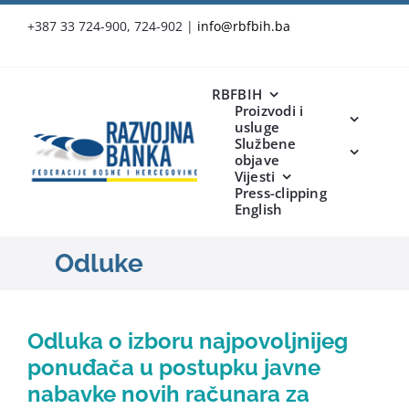
Skip
+387 33 724-900, 724-902
|
info@rbfbih.ba
to
content
RBFBIH
Proizvodi i
usluge
Službene
objave
Vijesti
Press-clipping
English
Odluke
Odluka o izboru najpovoljnijeg
ponuđača u postupku javne
nabavke novih računara za