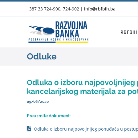
Skip
+387 33 724-900, 724-902
|
info@rbfbih.ba
to
content
RBFBIH
Odluke
Odluka o izboru najpovoljnije
kancelarijskog materijala za p
09/06/2020
Preuzmite dokument:
Odluka o izboru najpovoljnijeg ponuđača u postup