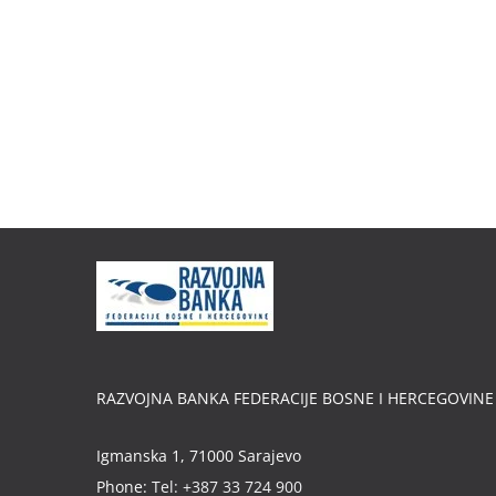
RAZVOJNA BANKA FEDERACIJE BOSNE I HERCEGOVINE
Igmanska 1, 71000 Sarajevo
Phone:
Tel: +387 33 724 900