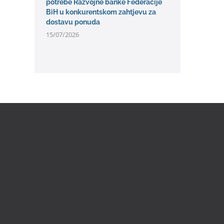
potrebe Razvojne banke Federacije
BiH u konkurentskom zahtjevu za
dostavu ponuda
15/07/2026