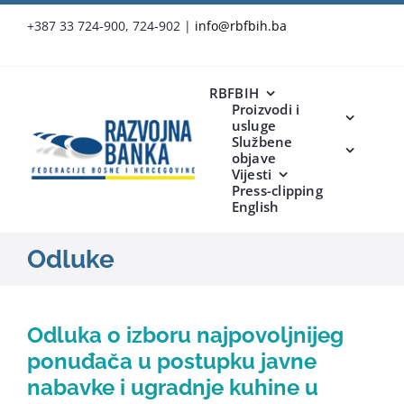
Skip
+387 33 724-900, 724-902
|
info@rbfbih.ba
to
content
RBFBIH
Proizvodi i
usluge
Službene
objave
Vijesti
Press-clipping
English
Odluke
Odluka o izboru najpovoljnijeg
ponuđača u postupku javne
nabavke i ugradnje kuhine u