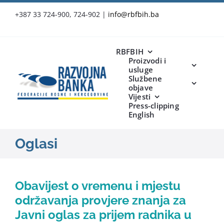
Skip
+387 33 724-900, 724-902
|
info@rbfbih.ba
to
content
RBFBIH
Proizvodi i
usluge
Službene
objave
Vijesti
Press-clipping
English
Oglasi
Obavijest o vremenu i mjestu
održavanja provjere znanja za
Javni oglas za prijem radnika u