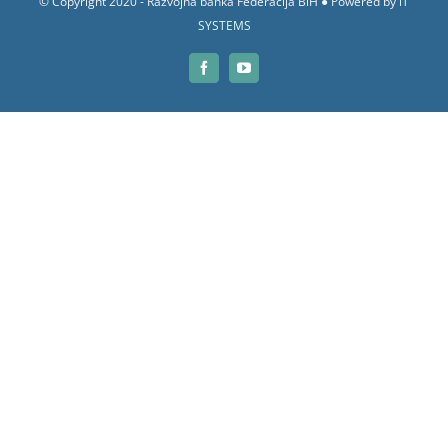
© Copyright 2020 - Razvojna banka Federacija BiH ● Powered by
iT
SYSTEMS
Facebook
YouTube