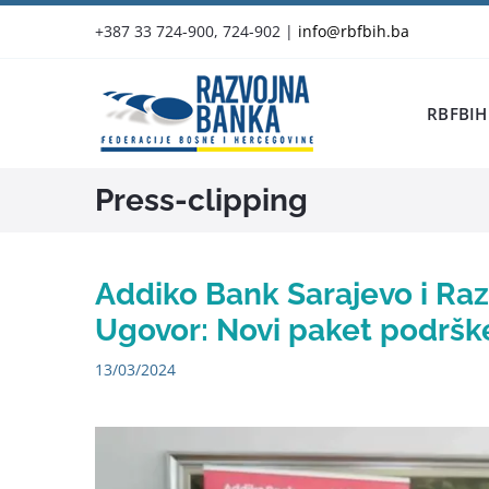
Skip
+387 33 724-900, 724-902
|
info@rbfbih.ba
to
content
RBFBIH
Press-clipping
Addiko Bank Sarajevo i Ra
Ugovor: Novi paket podršk
13/03/2024