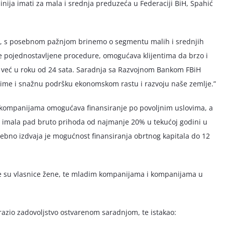
inija imati za mala i srednja preduzeća u Federaciji BiH, Spahić
ke, s posebnom pažnjom brinemo o segmentu malih i srednjih
je pojednostavljene procedure, omogućava klijentima da brzo i
o već u roku od 24 sata. Saradnja sa Razvojnom Bankom FBiH
 time i snažnu podršku ekonomskom rastu i razvoju naše zemlje.”
oja kompanijama omogućava finansiranje po povoljnim uslovima, a
 imala pad bruto prihoda od najmanje 20% u tekućoj godini u
ebno izdvaja je mogućnost finansiranja obrtnog kapitala do 12
je su vlasnice žene, te mladim kompanijama i kompanijama u
razio zadovoljstvo ostvarenom saradnjom, te istakao: