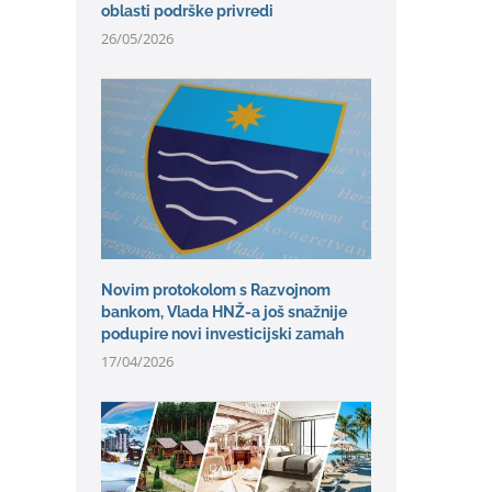
oblasti podrške privredi
26/05/2026
Novim protokolom s Razvojnom
bankom, Vlada HNŽ-a još snažnije
podupire novi investicijski zamah
17/04/2026