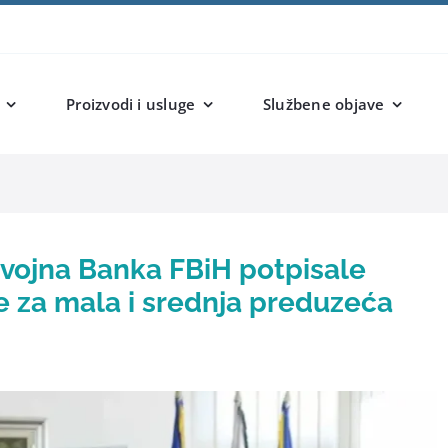
Proizvodi i usluge
Službene objave
zvojna Banka FBiH potpisale
e za mala i srednja preduzeća