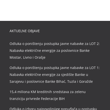
AKTUELNE OBJAVE
Odluka o poništenju postupka javne nabavke za LOT 2:
Nabavka električne energije za poslovnice Banke
Mostar, Livno i Orašje
Odluka o poništenju postupka javne nabavke za LOT 1:
Nabavka električne energije za sjedište Banke u
Sarajevu i poslovnice Banke Bihać, Tuzla i Goražde
15,4 miliona KM kreditnih sredstava za zelenu
tranziciju privrede Federacije BiH
Odluka o izboru najpovoljnijeg ponuđača u postupku