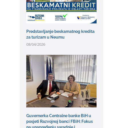
Predstavljanje beskamatnog kredita
za turizam u Neumu
08/04/2026
Guvernerka Centralne banke BiH u
posjeti Razvojnoj banci FBiH: Fokus
na unapređenju saradnje i