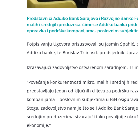
Predstavnici Addiko Bank Sarajevo i Razvojne Banke Fe
malih i srednjih preduzeća, čime se Addiko banka prid
oporavka i podrške kompanijama- poslovnim subjektim
Potpisivanju Ugovora prisustvovali su Jasmin Spahić
Addiko banke, te Borislav Trlin v.d. predsjednik Upra
Izražavajući zadovoljstvo ostvarenom saradnjom, Trlin 
“Povećanje konkurentnosti mikro, malih i srednjih redu
predstavljaju jedan od ključnih ciljeva za podršku ra
kompanijama – poslovnim subjektima u BiH osigurava 
Stoga, zadovoljstvo nam je što se i Addiko Bank Saraj
srednjim preduzećima stvarajući tako povoljnije okru
ekonomije.”