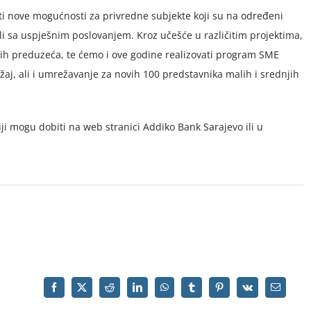
ti nove mogućnosti za privredne subjekte koji su na određeni
ili sa uspješnim poslovanjem. Kroz učešće u različitim projektima,
h preduzeća, te ćemo i ove godine realizovati program SME
žaj, ali i umrežavanje za novih 100 predstavnika malih i srednjih
niji mogu dobiti na web stranici Addiko Bank Sarajevo ili u