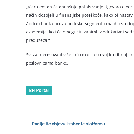
„Vjerujem da će današnje potpisivanje Ugovora otvori
način dospjeli u finansijske poteškoće, kako bi nastav
Addiko banka pruža podršku segmentu malih i srednji
akademija, koji će omogućiti zanimljiv edukativni sadr
preduzeća.“
Svi zainteresovani više informacija o ovoj kreditnoj li
poslovnicama banke.
BH Portal
Podijelite objavu, izaberite platformu!