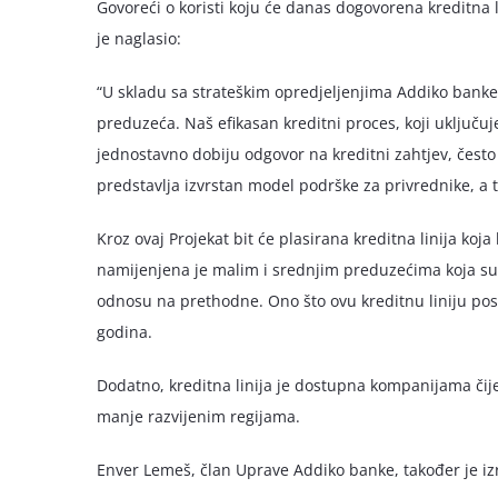
Govoreći o koristi koju će danas dogovorena kreditna l
je naglasio:
“U skladu sa strateškim opredjeljenjima Addiko ban
preduzeća. Naš efikasan kreditni proces, koji uključu
jednostavno dobiju odgovor na kreditni zahtjev, čest
predstavlja izvrstan model podrške za privrednike, a
Kroz ovaj Projekat bit će plasirana kreditna linija k
namijenjena je malim i srednjim preduzećima koja su
odnosu na prethodne. Ono što ovu kreditnu liniju pos
godina.
Dodatno, kreditna linija je dostupna kompanijama či
manje razvijenim regijama.
Enver Lemeš, član Uprave Addiko banke, također je iz