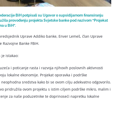
deracije BiH potpisali su Ugovor o supsidijarnom finansiranju
ružila provođenju projekta Svjetske banke pod nazivom
“Projekat
a u BiH”.
, predsjednik Uprave Addiko banke, Enver Lemeš, član Uprave
ve Razvojne Banke FBiH.
je istakao:
zeća i poticanje rasta i razvoja njihovih poslovnih aktivnosti
zvoju lokalne ekonomije. Projekat oporavka i podrške
neophodna sredstva kako bi se ovom cilju adekvatno odgovorilo.
evo pridružila ovom projektu s istim ciljem podrške mikro, malim i
ženje za naše poduzetnike te doprinoseći napretku lokalne