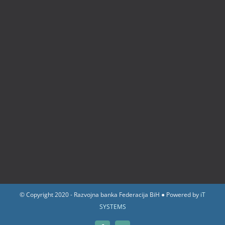
© Copyright 2020 - Razvojna banka Federacija BiH ● Powered by
iT
SYSTEMS