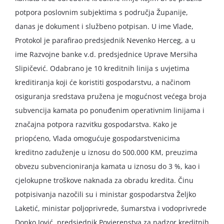
potpora poslovnim subjektima s područja Županije,
danas je dokument i službeno potpisan. U ime Vlade,
Protokol je parafirao predsjednik Nevenko Herceg, a u
ime Razvojne banke v.d. predsjednice Uprave Mersiha
Slipičević. Odabrano je 10 kreditnih linija s uvjetima
kreditiranja koji će koristiti gospodarstvu, a načinom
osiguranja sredstava pružena je mogućnost većega broja
subvencija kamata po ponuđenim operativnim linijama i
značajna potpora razvitku gospodarstva. Kako je
priopćeno, Vlada omogućuje gospodarstvenicima
kreditno zaduženje u iznosu do 500.000 KM, preuzima
obvezu subvencioniranja kamata u iznosu do 3 %, kao i
cjelokupne troškove naknada za obradu kredita. Činu
potpisivanja nazočili su i ministar gospodarstva Željko
Laketić, ministar poljoprivrede, šumarstva i vodoprivrede
Donko Jović, predsjednik Povjerenstva za nadzor kreditnih