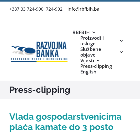
Skip
+387 33 724-900, 724-902
|
info@rbfbih.ba
to
content
RBFBIH
Proizvodi i
usluge
Službene
objave
Vijesti
Press-clipping
English
Press-clipping
Vlada gospodarstvenicima
plaća kamate do 3 posto