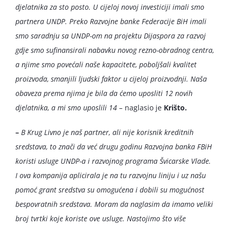
djelatnika za sto posto. U cijeloj novoj investiciji imali smo
partnera UNDP. Preko Razvojne banke Federacije BiH imali
smo saradnju sa UNDP-om na projektu Dijaspora za razvoj
gdje smo sufinansirali nabavku novog rezno-obradnog centra,
a njime smo povećali naše kapacitete, poboljšali kvalitet
proizvoda, smanjili ljudski faktor u cijeloj proizvodnji. Naša
obaveza prema njima je bila da ćemo uposliti 12 novih
djelatnika, a mi smo uposlili 14 –
naglasio je
Krišto.
–
B Krug Livno je naš partner, ali nije korisnik kreditnih
sredstava, to znači da već drugu godinu Razvojna banka FBiH
koristi usluge UNDP-a i razvojnog programa Švicarske Vlade.
I ova kompanija aplicirala je na tu razvojnu liniju i uz našu
pomoć grant sredstva su omogućena i dobili su mogućnost
bespovratnih sredstava. Moram da naglasim da imamo veliki
broj tvrtki koje koriste ove usluge. Nastojimo što više