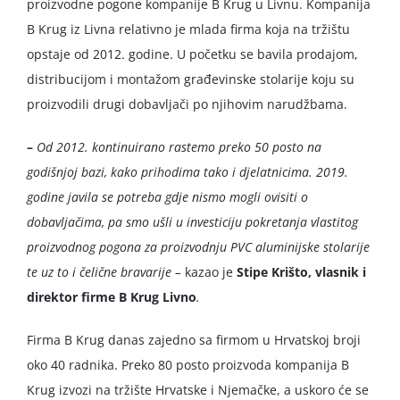
proizvodne pogone kompanije B Krug u Livnu. Kompanija
B Krug iz Livna relativno je mlada firma koja na tržištu
opstaje od 2012. godine. U početku se bavila prodajom,
distribucijom i montažom građevinske stolarije koju su
proizvodili drugi dobavljači po njihovim narudžbama.
–
Od 2012. kontinuirano rastemo preko 50 posto na
godišnjoj bazi, kako prihodima tako i djelatnicima. 2019.
godine javila se potreba gdje nismo mogli ovisiti o
dobavljačima, pa smo ušli u investiciju pokretanja vlastitog
proizvodnog pogona za proizvodnju PVC aluminijske stolarije
te uz to i čelične bravarije –
kazao je
Stipe Krišto, vlasnik i
direktor firme B Krug Livno
.
Firma B Krug danas zajedno sa firmom u Hrvatskoj broji
oko 40 radnika. Preko 80 posto proizvoda kompanija B
Krug izvozi na tržište Hrvatske i Njemačke, a uskoro će se