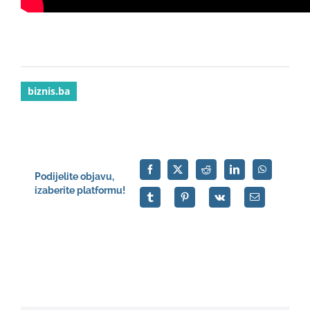
biznis.ba
Podijelite objavu,
izaberite platformu!