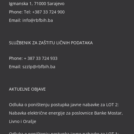
Igmanska 1, 71000 Sarajevo
Phone:
Tel: +387 33 724 900
Email:
info@rbfbih.ba
SLUŽBENIK ZA ZAŠTITU LIČNIH PODATAKA
Phone:
+ 387 33 724 933
Email:
szzlp@rbfbih.ba
AKTUELNE OBJAVE
Odluka o poništenju postupka javne nabavke za LOT 2:
Nabavka električne energije za poslovnice Banke Mostar,
Livno i Orašje
Odluka o poništenju postupka javne nabavke za LOT 1: