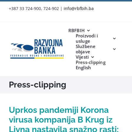
Skip
+387 33 724-900, 724-902
|
info@rbfbih.ba
to
content
RBFBIH
Proizvodi i
usluge
Službene
objave
Vijesti
Press-clipping
English
Press-clipping
Uprkos pandemiji Korona
virusa kompanija B Krug iz
Livna nastavila snažno rasti: