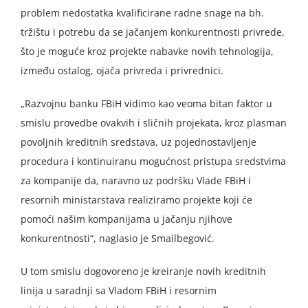
problem nedostatka kvalificirane radne snage na bh.
tržištu i potrebu da se jačanjem konkurentnosti privrede,
što je moguće kroz projekte nabavke novih tehnologija,
između ostalog, ojača privreda i privrednici.
„Razvojnu banku FBiH vidimo kao veoma bitan faktor u
smislu provedbe ovakvih i sličnih projekata, kroz plasman
povoljnih kreditnih sredstava, uz pojednostavljenje
procedura i kontinuiranu mogućnost pristupa sredstvima
za kompanije da, naravno uz podršku Vlade FBiH i
resornih ministarstava realiziramo projekte koji će
pomoći našim kompanijama u jačanju njihove
konkurentnosti“, naglasio je Smailbegović.
U tom smislu dogovoreno je kreiranje novih kreditnih
linija u saradnji sa Vladom FBiH i resornim