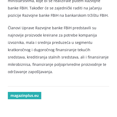
ministarstvima, koje bi se realizirale putem Razvojne
banke FBiH. Također će se zajednički raditi na jačanju
pozicije Razvojne banke FBiH na bankarskom tržištu FBiH.
Članovi Uprave Razvojne banke FBiH predstavili su
najnovije proizvode kreirane za potrebe kompanija
izvoznika, mala i srednja preduzeća u segmentu
kratkoročnog i dugoročnog finansiranje tekućih
sredstava, kreditiranja stalnih sredstava, ali i finansiranje
mikrobiznisa, finansiranje poljoprivredne proizvodnje te
održavanje zapošljavanja.
magazinplus.eu