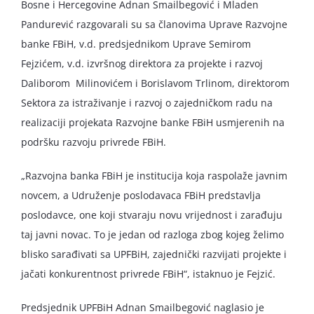
Bosne i Hercegovine Adnan Smailbegović i Mladen
Pandurević razgovarali su sa članovima Uprave Razvojne
banke FBiH, v.d. predsjednikom Uprave Semirom
Fejzićem, v.d. izvršnog direktora za projekte i razvoj
Daliborom Milinovićem i Borislavom Trlinom, direktorom
Sektora za istraživanje i razvoj o zajedničkom radu na
realizaciji projekata Razvojne banke FBiH usmjerenih na
podršku razvoju privrede FBiH.
„Razvojna banka FBiH je institucija koja raspolaže javnim
novcem, a Udruženje poslodavaca FBiH predstavlja
poslodavce, one koji stvaraju novu vrijednost i zarađuju
taj javni novac. To je jedan od razloga zbog kojeg želimo
blisko sarađivati sa UPFBiH, zajednički razvijati projekte i
jačati konkurentnost privrede FBiH“, istaknuo je Fejzić.
Predsjednik UPFBiH Adnan Smailbegović naglasio je