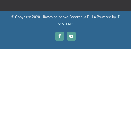
© Copyright 2020 - Razvojna banka Federacija BiH ● Powered by
iT
SYSTEMS
Facebook
YouTube