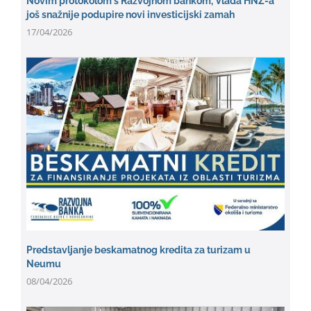
Novim protokolom s Razvojnom bankom, Vlada HNŽ-a
još snažnije podupire novi investicijski zamah
17/04/2026
Predstavljanje beskamatnog kredita za turizam u
Neumu
08/04/2026