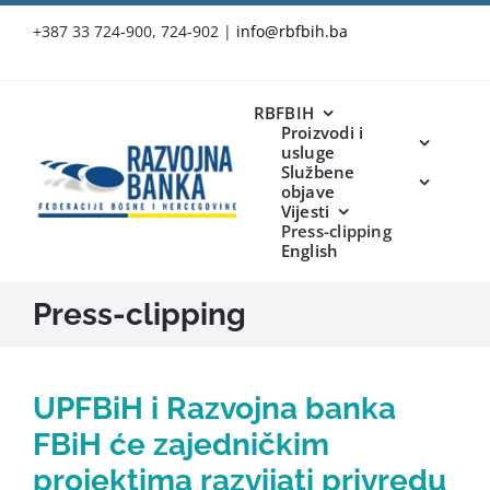
Skip
+387 33 724-900, 724-902
|
info@rbfbih.ba
to
content
RBFBIH
Proizvodi i
usluge
Službene
objave
Vijesti
Press-clipping
English
Press-clipping
UPFBiH i Razvojna banka
FBiH će zajedničkim
projektima razvijati privredu