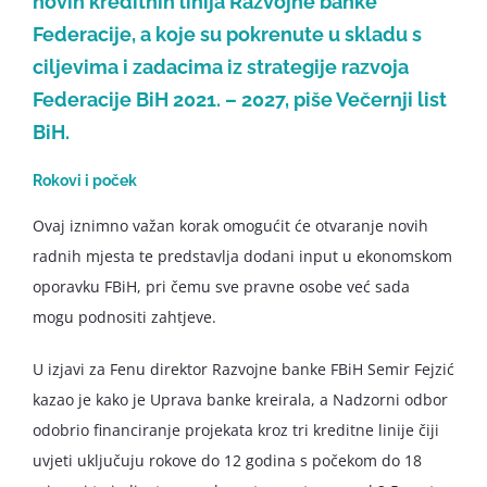
novih kreditnih linija Razvojne banke
Federacije, a koje su pokrenute u skladu s
ciljevima i zadacima iz strategije razvoja
Federacije BiH 2021. – 2027, piše Večernji list
BiH.
Rokovi i poček
Ovaj iznimno važan korak omogućit će otvaranje novih
radnih mjesta te predstavlja dodani input u ekonomskom
oporavku FBiH, pri čemu sve pravne osobe već sada
mogu podnositi zahtjeve.
U izjavi za Fenu direktor Razvojne banke FBiH Semir Fejzić
kazao je kako je Uprava banke kreirala, a Nadzorni odbor
odobrio financiranje projekata kroz tri kreditne linije čiji
uvjeti uključuju rokove do 12 godina s počekom do 18