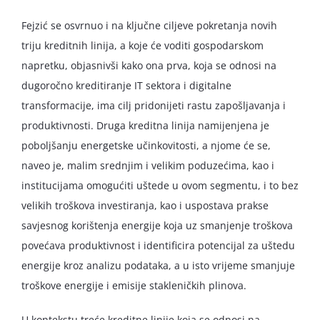
Fejzić se osvrnuo i na ključne ciljeve pokretanja novih
triju kreditnih linija, a koje će voditi gospodarskom
napretku, objasnivši kako ona prva, koja se odnosi na
dugoročno kreditiranje IT sektora i digitalne
transformacije, ima cilj pridonijeti rastu zapošljavanja i
produktivnosti. Druga kreditna linija namijenjena je
poboljšanju energetske učinkovitosti, a njome će se,
naveo je, malim srednjim i velikim poduzećima, kao i
institucijama omogućiti uštede u ovom segmentu, i to bez
velikih troškova investiranja, kao i uspostava prakse
savjesnog korištenja energije koja uz smanjenje troškova
povećava produktivnost i identificira potencijal za uštedu
energije kroz analizu podataka, a u isto vrijeme smanjuje
troškove energije i emisije stakleničkih plinova.
U kontekstu treće kreditne linije koja se odnosi na