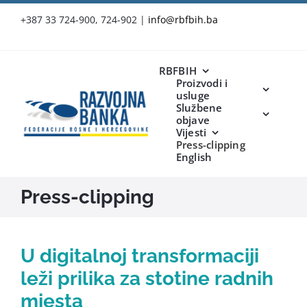
Skip
+387 33 724-900, 724-902
|
info@rbfbih.ba
to
content
RBFBIH
Proizvodi i
usluge
Službene
objave
Vijesti
Press-clipping
English
Press-clipping
U digitalnoj transformaciji
leži prilika za stotine radnih
mjesta