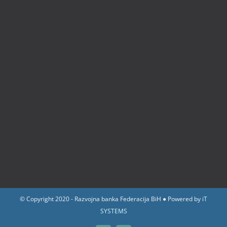
© Copyright 2020 - Razvojna banka Federacija BiH ● Powered by
iT
SYSTEMS