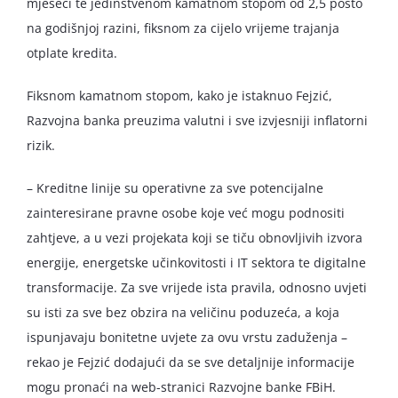
mjeseci te jedinstvenom kamatnom stopom od 2,5 posto
na godišnjoj razini, fiksnom za cijelo vrijeme trajanja
otplate kredita.
Fiksnom kamatnom stopom, kako je istaknuo Fejzić,
Razvojna banka preuzima valutni i sve izvjesniji inflatorni
rizik.
– Kreditne linije su operativne za sve potencijalne
zainteresirane pravne osobe koje već mogu podnositi
zahtjeve, a u vezi projekata koji se tiču obnovljivih izvora
energije, energetske učinkovitosti i IT sektora te digitalne
transformacije. Za sve vrijede ista pravila, odnosno uvjeti
su isti za sve bez obzira na veličinu poduzeća, a koja
ispunjavaju bonitetne uvjete za ovu vrstu zaduženja –
rekao je Fejzić dodajući da se sve detaljnije informacije
mogu pronaći na web-stranici Razvojne banke FBiH.