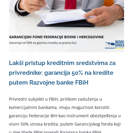
Lakši pristup kreditnim sredstvima za
privrednike: garancija 50% na kredite
putem Razvojne banke FBiH
Privredni subjekti u FBiH, prilikom zaduženja u
komercijalnim bankama, imaju mogućnost koristiti
garanciju Federacije BiH kao instrument obezbjeđenja u
visini 50% iznosa kredita, putem Garancijskog fonda koji
u ime Vlade FBiH provodi Razvojna banka FBiH.