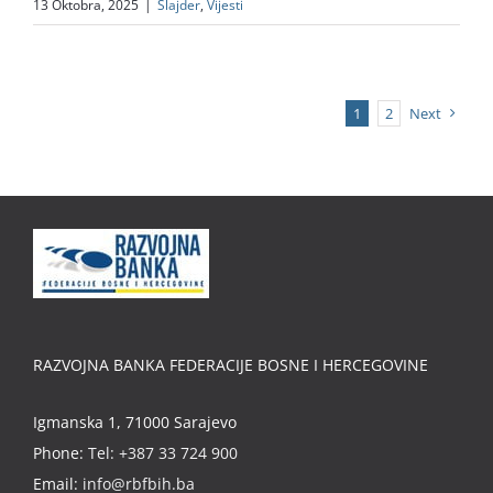
13 Oktobra, 2025
|
Slajder
,
Vijesti
1
2
Next
RAZVOJNA BANKA FEDERACIJE BOSNE I HERCEGOVINE
Igmanska 1, 71000 Sarajevo
Phone:
Tel: +387 33 724 900
Email:
info@rbfbih.ba