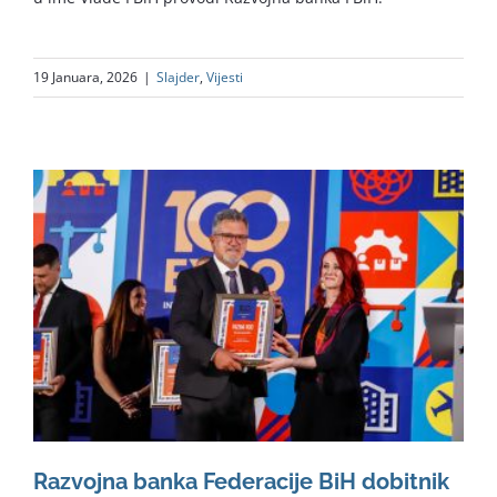
19 Januara, 2026
|
Slajder
,
Vijesti
Razvojna banka Federacije BiH dobitnik