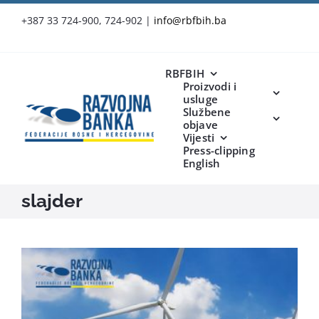
Skip
+387 33 724-900, 724-902
|
info@rbfbih.ba
to
content
RBFBIH
Proizvodi i
usluge
Službene
objave
Vijesti
Press-clipping
English
slajder