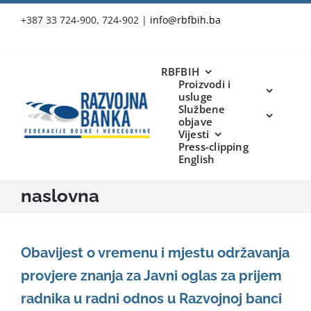
Skip
+387 33 724-900, 724-902
|
info@rbfbih.ba
to
content
RBFBIH
Proizvodi i
usluge
Službene
objave
Vijesti
Press-clipping
English
naslovna
Obavijest o vremenu i mjestu održavanja
provjere znanja za Javni oglas za prijem
radnika u radni odnos u Razvojnoj banci