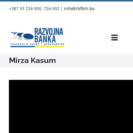
Skip
+387 33 724-900, 724-902
|
info@rbfbih.ba
to
content
Toggl
Navig
Mirza Kasum
RBFBIH
Proizvodi i usluge
Službene objave
Vijesti
Press-clipping