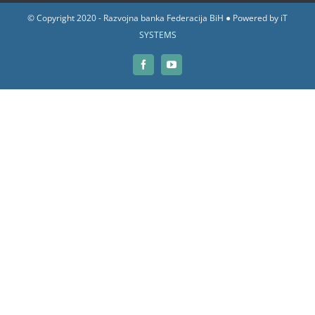
© Copyright 2020 - Razvojna banka Federacija BiH ● Powered by
iT
SYSTEMS
Facebook
YouTube