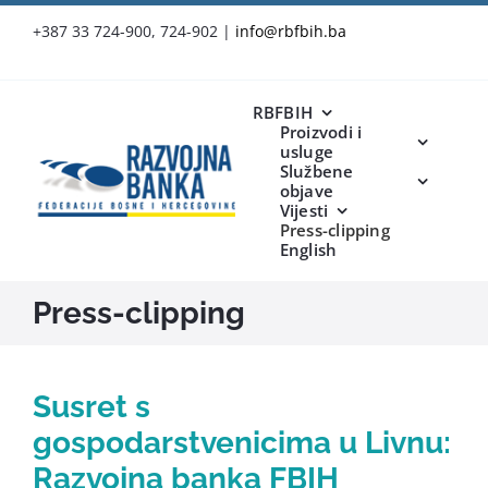
Skip
+387 33 724-900, 724-902
|
info@rbfbih.ba
to
content
RBFBIH
Proizvodi i
usluge
Službene
objave
Vijesti
Press-clipping
English
Press-clipping
Susret s
gospodarstvenicima u Livnu:
Razvojna banka FBIH