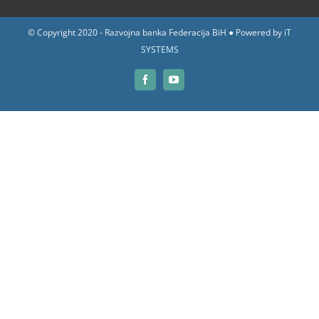
© Copyright 2020 - Razvojna banka Federacija BiH ● Powered by
iT
SYSTEMS
Facebook
YouTube