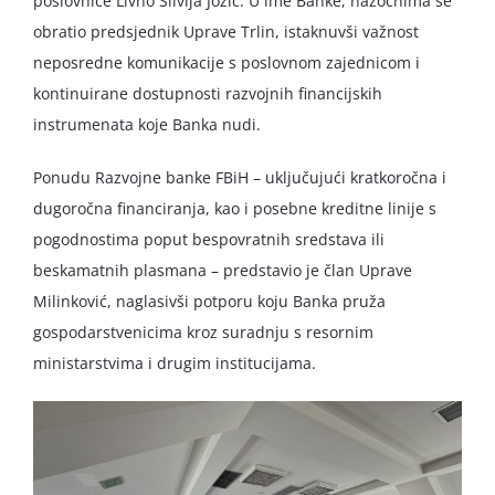
poslovnice Livno Silvija Jozić. U ime Banke, nazočnima se
obratio predsjednik Uprave Trlin, istaknuvši važnost
neposredne komunikacije s poslovnom zajednicom i
kontinuirane dostupnosti razvojnih financijskih
instrumenata koje Banka nudi.
Ponudu Razvojne banke FBiH – uključujući kratkoročna i
dugoročna financiranja, kao i posebne kreditne linije s
pogodnostima poput bespovratnih sredstava ili
beskamatnih plasmana – predstavio je član Uprave
Milinković, naglasivši potporu koju Banka pruža
gospodarstvenicima kroz suradnju s resornim
ministarstvima i drugim institucijama.